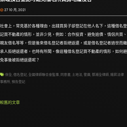
27 10 月, 2021
社會上，常見基於各種理由，出錢買房子卻登記在他人名下，這種借名登
記買不動產的情形，並非少見，例如：合作投資、避免追債、情侶共買、
親友借名等等，但是後來借名登記者拒絕返還，或是借名登記者過世而繼
承人拒絕返還者，也時有所聞。像這種借名登記買不動產的情形，如何避
免事後被拒絕返還呢？
保全
,
借名登記
,
全國律師聯合會監事
,
同意書
,
土地法
,
警廣
,
鄧湘全律師
,
陽昇法律
事務所
,
預告登記
文
較舊的文章
章
導
覽