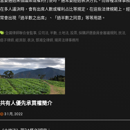
當要通過某個議案或權利行使時，通常要經過表決方式。而各種法律事務
在多人議決時，會有出席人數或權利占比等規定，在這些法律規範上，經
常會出現「過半數之出席」、「過半數之同意」等等用語。
全國律師聯合會監事
,
公司法
,
半數
,
土地法
,
投票
,
採購評選委員會審議規則
,
民法
,
痞子律師
,
經濟部
,
表決
,
鄧湘全律師
,
陽昇法律事務所
共有人優先承買權簡介
3 1 月, 2022