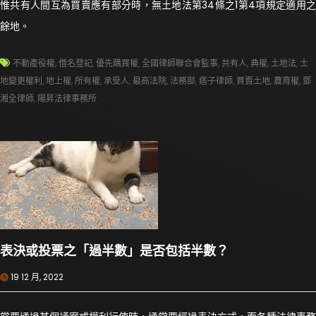
惟共有人間互為買賣應有部分時，無土地法第34條之1第4項規定適用之
餘地。
不動產役權
,
借名登記
,
優先購買權
,
全國律師聯合會監事
,
共有人
,
典權
,
土地法
,
土
地變更權利
,
地上權
,
所有權
,
承受人
,
最高法院
,
法務部
,
痞子律師
,
買賣土地
,
農育權
,
鄧
湘全律師
,
陽昇法律事務所
表決或投票之「過半數」是否包括半數？
19 12 月, 2022