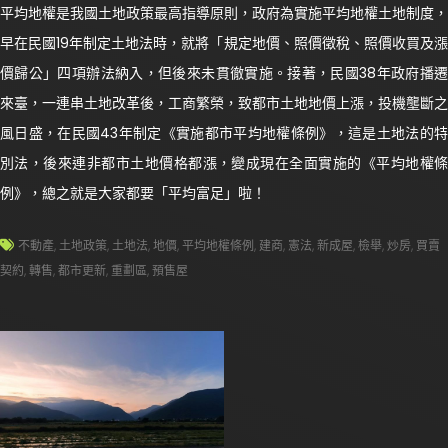
平均地權是我國土地政策最高指導原則，政府為實施平均地權土地制度，
早在民國19年制定土地法時，就將「規定地價、照價徵稅、照價收買及漲
價歸公」四項辦法納入，但後來未貫徹實施。接著，民國38年政府播遷
來臺，一連串土地改革後，工商繁榮，致都市土地地價上漲，投機壟斷之
風日盛，在民國43年制定《實施都市平均地權條例》，這是土地法的特
別法，後來連非都市土地價格都漲，變成現在全面實施的《平均地權條
例》，總之就是大家都要「平均富足」啦！
不動產
,
土地政策
,
土地法
,
地價
,
平均地權條例
,
建商
,
憲法
,
新成屋
,
檢舉
,
炒房
,
買賣
契約
,
轉售
,
都市更新
,
重劃區
,
預售屋