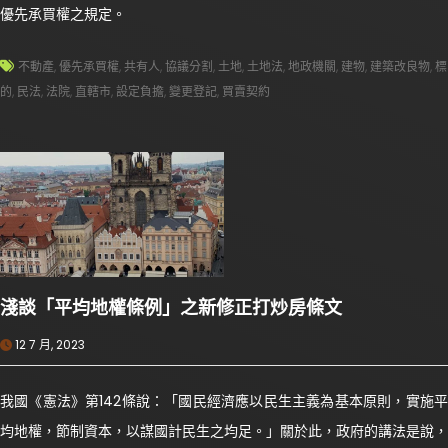
優先承買權之規定。
不動產
,
優先承買權
,
共有人
,
協議分割
,
土地
,
土地法
,
地政機關
,
建物
,
建築改良物
,
標
的
,
民法
,
法院
,
直轄市
,
設定負擔
,
變更登記
,
買賣契約
淺談「平均地權條例」之新修正打炒房條文
12 7 月, 2023
我國《憲法》第142條說：「國民經濟應以民生主義為基本原則，實施平
均地權，節制資本，以謀國計民生之均足。」關於此，政府的講法是說，