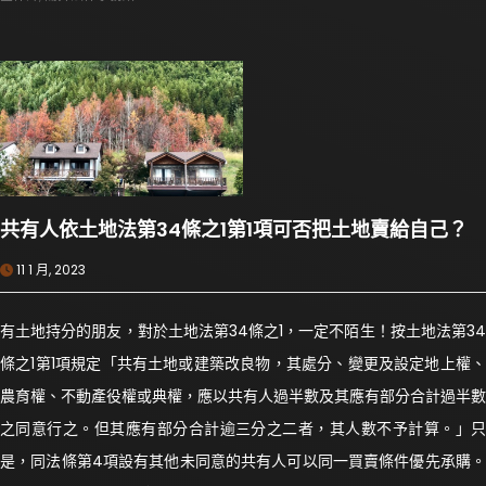
共有人依土地法第34條之1第1項可否把土地賣給自己？
11 1 月, 2023
有土地持分的朋友，對於土地法第34條之1，一定不陌生！按土地法第34
條之1第1項規定「共有土地或建築改良物，其處分、變更及設定地上權、
農育權、不動產役權或典權，應以共有人過半數及其應有部分合計過半數
之同意行之。但其應有部分合計逾三分之二者，其人數不予計算。」只
是，同法條第4項設有其他未同意的共有人可以同一買賣條件優先承購。