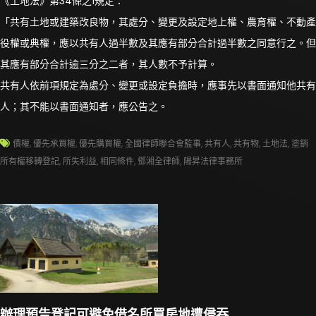
《土地法》第34條之1規定：
「共有土地或建築改良物，其處分、變更及設定地上權、農育權、不動產
役權或典權，應以共有人過半數及其應有部分合計過半數之同意行之。但
其應有部分合計逾三分之二者，其人數不予計算。
共有人依前項規定為處分、變更或設定負擔時，應事先以書面通知他共有
人；其不能以書面通知者，應公告之。
債權
,
優先承買權
,
優先購買權
,
全國律師聯合會監事
,
共有人
,
共有物
,
土地法
,
塗銷
所有權移轉登記
,
所失利益
,
相同條件
,
鄧湘全律師
,
陽昇法律事務所
辦理預告登記可避免借名所買房地遭侵吞