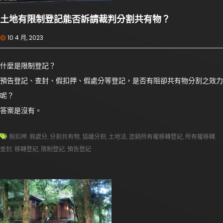
土地有限制登記能否訴請裁判分割共有物？
10 4 月, 2023
什麼是限制登記？
預告登記、查封、假扣押、假處分等登記，是否有阻卻共有物分割之效力
呢？
答案是沒有。
假扣押
,
假處分
,
分割共有物
,
協議分割
,
土地法
,
塗銷所有權移轉登記
,
所有權移轉
,
查封
,
移轉登記
,
限制登記
,
預告登記