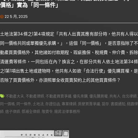
價格」實為「同一條件」
22 5 月, 2025
土地法第34條之1第4項規定「共有人出賣其應有部分時，他共有人得以
同一價格共同或單獨優先承購。」，這個「同一價格」，是否意指除了不
動產買賣價格外，其他諸如付款期程、瑕疵擔保、稅規費、仲介費、拆除
清運費等條件，一同包括在內？換言之，在部分共有人依土地法第34條
之1第1項出售土地或建物時，他共有人如欲「合法行使」優先購買權，是
否除了買賣價格外，亦須照單全收買賣契約上的其他買賣條件？
不動產大夫
,
不動產律師
,
不動產買賣爭議
,
優先承購
,
優先購買權
,
共有人
,
台北律師
,
同一價格
,
同一條件
,
土地法
,
存證信函
,
專業律師
,
房屋買賣爭議
,
提存
,
書面通知
,
桃園律
師
,
痞子律師
,
鄧湘全律師
,
限貸令
,
陽昇法律事務所