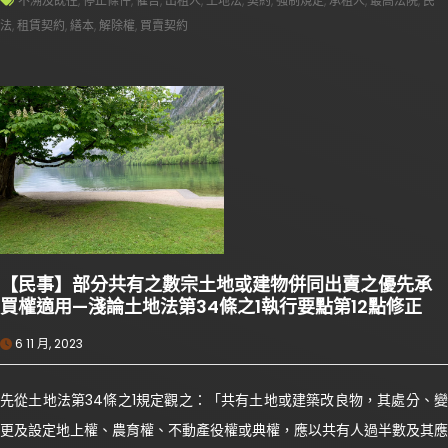
不溯及既往
,
停止條件
,
催告
,
出租人
,
土地法
,
契約
,
強制規定
,
承租人
,
最高法院
,
民
法
,
租賃契約
,
繕本
,
解除權
,
買賣契約
【民事】部分共有之數宗土地或建物併同出賣之優先承
買權適用—淺論土地法第34條之1執行要點第12點修正
6 11 月, 2023
先從土地法第34條之1規定觀之：「共有土地或建築改良物，其處分、變
更及設定地上權、農育權、不動產役權或典權，應以共有人過半數及其應