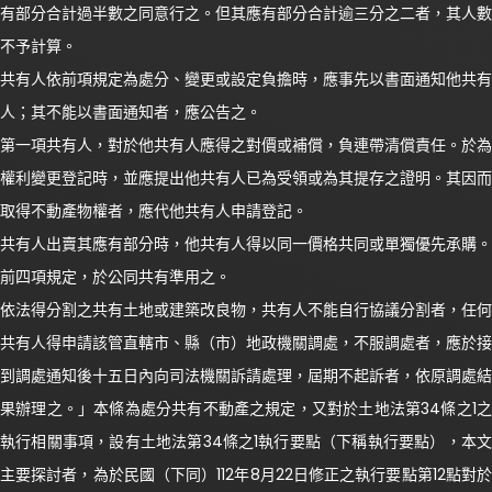
有部分合計過半數之同意行之。但其應有部分合計逾三分之二者，其人數
不予計算。
共有人依前項規定為處分、變更或設定負擔時，應事先以書面通知他共有
人；其不能以書面通知者，應公告之。
第一項共有人，對於他共有人應得之對價或補償，負連帶清償責任。於為
權利變更登記時，並應提出他共有人已為受領或為其提存之證明。其因而
取得不動產物權者，應代他共有人申請登記。
共有人出賣其應有部分時，他共有人得以同一價格共同或單獨優先承購。
前四項規定，於公同共有準用之。
依法得分割之共有土地或建築改良物，共有人不能自行協議分割者，任何
共有人得申請該管直轄市、縣（市）地政機關調處，不服調處者，應於接
到調處通知後十五日內向司法機關訴請處理，屆期不起訴者，依原調處結
果辦理之。」本條為處分共有不動產之規定，又對於土地法第34條之1之
執行相關事項，設有土地法第34條之1執行要點（下稱執行要點），本文
主要探討者，為於民國（下同）112年8月22日修正之執行要點第12點對於