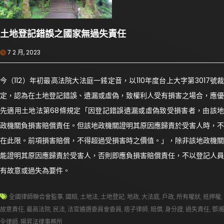
土地登記錯誤之國家無過失責任
7 2 月, 2023
今（112）年初最高法院大法庭一錘定音，以110年度台上大字第3017號裁
定，認為在土地登記錯誤、遺漏或虛偽，致權利人受有損害之場合，應優
先適用土地法第68條規定「因登記錯誤遺漏或虛偽致受損害者，由該地
政機關負損害賠償責任。但該地政機關證明其原因應歸責於受害人時，不
在此限。前項損害賠償，不得超過受損害時之價值。」，除非該地政機關
能證明其原因應歸責於受害人，否則即應負損害賠償責任，不以登記人員
有故意或過失為要件。
全國律師聯合會監事
,
國賠
,
土地法
,
土地登記
,
地政
,
大法庭
,
戶政
,
所有權狀
,
抵押權
,
故意責任
,
最高法院
,
民法
,
法官遴選委員會委員
,
痞子律師
,
賠償
,
身分證
,
過失責任
,
鄧湘
全律師
,
陽昇法律事務所