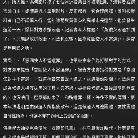
人」所大推。為何影片拖了七個月近投票日才被爆出呢？爆料者或謂
言論自由，或謂最近才拿到影片，反正都有一套合理解釋，誰叫被爆
料者自己不謹慎言行。當年陳菊與黃俊英的高雄市長選舉，也曾發生
選前一天，爆料對方涉嫌賄選，記者會斗大標題：「黃俊英賄選抓到
了」。只能說敢拼敢衝，司法也沒轍，因為意圖使人不當選罪，經常
是無用武之地。
實際上，「意圖使人不當選罪」，也常被拿來作為打擊對手的方式，
對方如果提告「意圖使人不當選罪」，被告方也會指稱對方是「意圖
使對手不當選」，就這樣告來告去。總之，競選活動期間，司法經常
成為候選人相互抹黑的工具。只不過，被指控候選人事後證明是無辜
的，也沒啥用，選舉都結束了。和賄選罪一樣，許多不實的傳聞，根
本無法證明是由候選人所指使散布，還是候選人周邊團體、友性團體
自發性所為，也讓本罪在適用上受到許多限制。
傳播學大師麥克魯漢說「媒體即訊息」，在訊息爆炸時代，什麼是真
的？根本是媒體說了算。即便時間流逝，最終發現了真實，對於已消