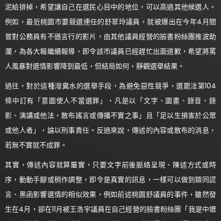
泥給排掉，希望讓自己在選民心目中的地位，可以高過其他候選人。
例如，最近桃園市要競選連任的舒翠玲議員，就被爆出在今年4月間
曾對公務員有不遜言行的影片，由其他議員經營的臉書粉絲團推波助
瀾，為各大報繼續報導，即令該市議員已經趕忙出面道歉，希望將罵
人風暴對選情影響降到最低，但結局如何，靜觀選舉結果。
過往，對於這種潑糞水的選舉手段，為避免惡性競爭，選罷法第104
條中訂有「意圖使人不當選罪」，凡是以「文字、圖畫、錄音、錄
影、演講或他法，散布謠言或傳播不實之事」且「足以生損害於公眾
或他人者」，論以刑事責任。反過來說，傳述的內容或散布的消息，
若無不實就不成罪。
其實，傳述內容就算屬實，只要文字前後脈絡呈現、陳述方式或時
序，動動手腳或稍作調整，即令是真實的訊息，一樣可以做到類同謊
言、黑函影響選情的相似效果，例如前述桃園舒議員的事件，雖然發
生在4月，卻在11月被王浩宇議員在自己經營的臉書粉絲團「我是中壢