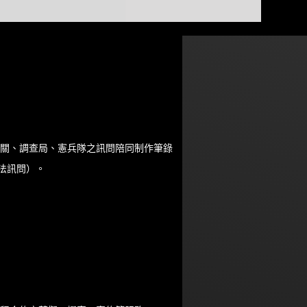
機關、調查局、憲兵隊之訊問陪同制作筆錄
法訊問）。