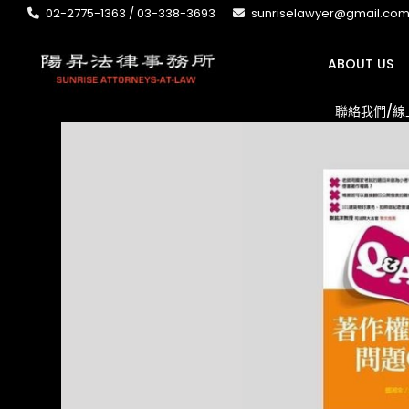
02-2775-1363 / 03-338-3693
sunriselawyer@gmail.co
ABOUT US
聯絡我們/線