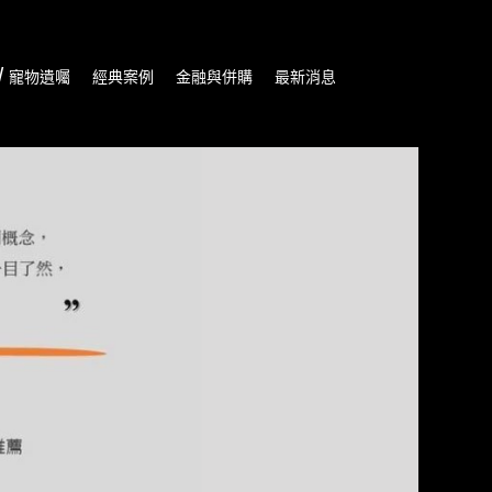
/ 寵物遺囑
經典案例
金融與併購
最新消息