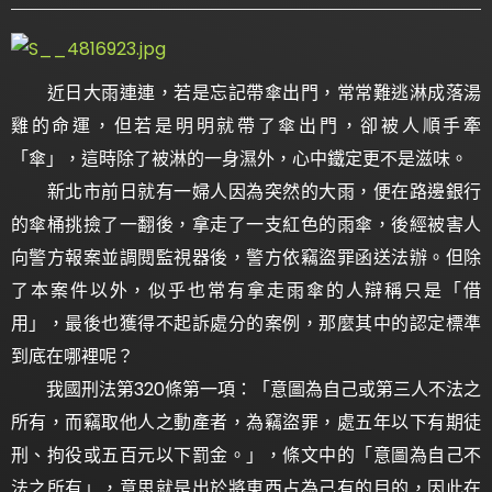
近日大雨連連，若是忘記帶傘出門，常常難逃淋成落湯
雞的命運，但若是明明就帶了傘出門，卻被人順手牽
「傘」，這時除了被淋的一身濕外，心中鐵定更不是滋味。
新北市前日就有一婦人因為突然的大雨，便在路邊銀行
的傘桶挑撿了一翻後，拿走了一支紅色的雨傘，後經被害人
向警方報案並調閱監視器後，警方依竊盜罪函送法辦。但除
了本案件以外，似乎也常有拿走雨傘的人辯稱只是「借
用」，最後也獲得不起訴處分的案例，那麼其中的認定標準
到底在哪裡呢？
我國刑法第320條第一項：「意圖為自己或第三人不法之
所有，而竊取他人之動產者，為竊盜罪，處五年以下有期徒
刑、拘役或五百元以下罰金。」，條文中的「意圖為自己不
法之所有」，意思就是出於將東西占為己有的目的，因此在