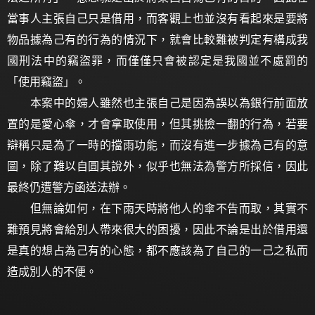
當事人主張自己只是借用，而客觀上也並沒有看起來是要將
物品據為己有的行為的情況下，就會比較難被判定有構成我
國刑法中的竊盜罪，而僅僅只會被認定是我國並不處罰的
「使用竊盜」。
本案中的婦人雖然也主張自己是因為誤以為銀行前面放
置的是愛心傘，才會拿取使用，但其挑撿一翻的行為，若要
辯稱只是為了一時的擋雨功能，而沒有進一步據為己有的意
圖，除了難以自圓其說外，似乎也無法為警方所採信，因此
最終仍遭警方函送法辦。
但無論如何，在下雨天時將他人的傘不告而取，其實不
難預見將會給別人帶來很大的困擾，因此不論是出於借用還
是真的想占為己有的心態，都不應該為了自己的一己之私而
造成別人的不便。