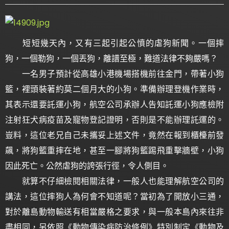
短短幾天內，又有三起引起公憤的虐狗新聞。一個摔
狗，一個勒狗，一個丟狗，離譜至極，難道法律不夠嚴嗎？
一名男子預計從高雄小港機場搭機前往金門，帶著小狗
籃，裡頭裝著約莫二個月大的小狗。準備辦理登機作業時，
其表示還要託運小狗，航空公司承辦人告知託運小狗應檢附
注射狂犬病疫苗及寵物登記證明，否則是不能辦理託運的。
豈料，這位老兄自己未攜妥上述文件，竟然在報到櫃檯前發
飆，將狗籃重摔在地，甚至一腳將狗籃踢飛重擊牆壁，小狗
因此死亡。公然虐狗的誇張行徑，令人側目。
就算不仔細檢閱相關法律，一般人也能理解航空公司的
講法，這位摔狗人為何會不知道呢？當初為了開放小三通，
對於離島動物輸送有相當嚴格之要求，與一般本島內來往非
盡相同，另依照《動物傳染病防治條例》特別制定《動物及