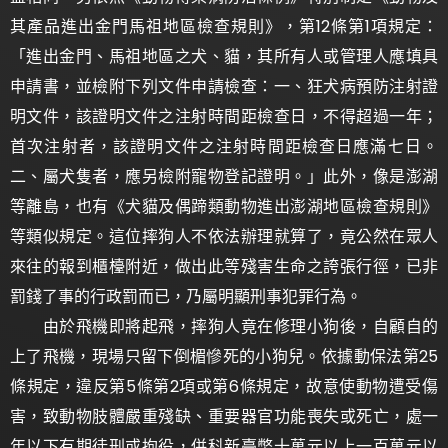
其產品進出金門馬祖地區檢查規則》，第12條第1項規定：
「進出金門、馬祖地區之犬、貓，其所有人或管理人應填具
申請書，並檢附下列文件申請檢查：一、狂犬病預防注射證
明文件，該證明文件之注射時間距檢查日，不得超過一年；
首次注射者，該證明文件之注射時間距檢查日應滿七日。
二、屬犬隻者，應另檢附寵物登記證明。」此外，像是澎湖
等離島，也有《犬貓及偶蹄類動物進出澎湖地區檢查規則》
等類似規定。這位摔狗人不依法辦理就算了，竟公然在眾人
來往的報到櫃檯附近，做出此等殘害生命之誇張行徑，已非
罰錢了事的行政罰而已，乃屬明顯刑事犯罪行為。
由於飛機即將起飛，摔狗人竟在修理小狗後，自顧自的
上了飛機，現場只留下倒楣慘死的小狗兒。依據動保法第25
條規定，違反第5條第2項或第6條規定，故意使動物遭受傷
害，致動物肢體嚴重殘缺、重要器官功能喪失或死亡，處一
年以下有期徒刑或拘役，併科新臺幣十萬元以上一百萬元以