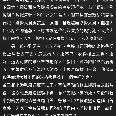
下罰金。像這種在登機櫃檯前的摔狗現行犯，為何還能上飛
機呢？類似這種虐狗行逕之行為人，很容易確認就是犯罪現
行犯，航警人員應該立即逮捕，若現場無航警人員，櫃檯人
員也應立即通報，不應該讓這位情緒失控的現行犯，大搖大
擺上飛機。否則，摔狗人又在飛機上暴走，該怎麼辦呢？
另一位小狗飼主，心情不好，竟將自己飼養的米格魯從
樓上陽台丟下去。這丟狗人，還不只一次從樓上丟狗。還
好，這隻可憐的米格魯被動保人員救回，經過降腦壓點滴輸
液、氧氣供給及保溫燈照射後，出現奇蹟撿回一命，動保單
位準備讓大難不死的米格魯尋找下一個幸福的家。
第三隻小狗就沒這麼幸運了，有位年輕的飼主即將要去服兵
役，擔心無法繼續照顧小狗，竟然先把小狗勒死，然後抱著
小狗的屍體跑去警察局自首，警察一定很傻眼遇到這種自首
案件，天底下竟有這種勒死狗的怪理由。若按此道理，勒狗