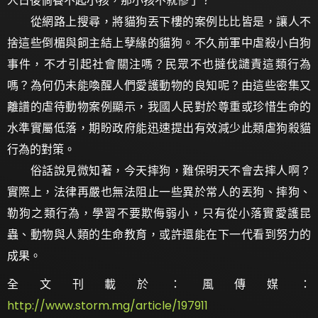
人日後倘養不起小孩，那小孩不就慘了？
從網路上搜尋，將貓狗丟下樓的案例比比皆是，讓人不
捨這些倒楣與飼主結上孽緣的貓狗。不久前軍中虐殺小白狗
事件，不才引起社會關注嗎？民眾不也撻伐譴責這類行為
嗎？為何仍未能喚醒人們愛護動物的良知呢？由這些密集又
離譜的虐待動物案例顯示，我國人民對於尊重或珍惜生命的
水準實屬低落，期盼政府能迅速提出有效減少此類虐狗殺貓
行為的對策。
俗話說見微知著，今天摔狗，難保明天不會去摔人啊？
實際上，法律再嚴也無法阻止一些異於常人的丟狗、摔狗、
勒狗之類行為，學習不要欺侮弱小，只有從小落實愛護昆
蟲、動物與人類的生命教育，或許還能在下一代看到努力的
成果。
全文刊載於：風傳媒：
http://www.storm.mg/article/197911