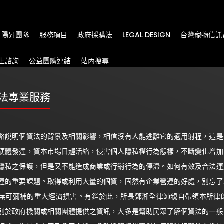
m
陽昇團隊
服務項目
政府採購法
LEGAL DESIGN
台灣寵物信託
上諮詢
公益團體連結
站內搜尋
法專業服務
略說明個資法的背景及相關影響，相信沒有人能逃離它的適用射程，這是
硬體發達，資本市場日趨活絡，侵害個人隱私權行為態樣，不斷變化增加
隱私之保護，但是又不能造成商業或行銷行為的停滯。如何有效及合法運
運的重要課題。取得或利用大量的個資，固然有企業營運的好處，別忘了
無可彌補的重大經濟損害。有鑑於此，所長鄧湘全律師親自帶領本所律
別於政府機關或相關團體提供之資訊，大多是幫助民眾了解個資法的一般