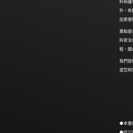
料保護
外，有
加更便
重點提
料安全
程、國
我們提
望您與
◆本書
◆從公