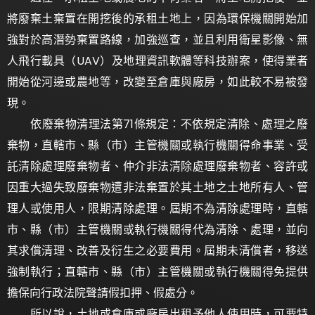
將廢棄土棄置在開挖後的承租土地上，因為環保機關開始加
強對於高潛勢棄置路線，加強巡查，並且利用衛星影像、無
人飛行載具（UAV）及地理資訊軟體等科技辦案，使得業者
開始從河邊或農地等，改變至倉庫與廠房，如此較不易被發
現。
依廢棄物清理法第71條規定：不依規定清除、處理之廢
棄物，直轄市、縣（市）主管機關或執行機關得命事業、受
託清除處理廢棄物者、仲介非法清除處理廢棄物者、容許或
因重大過失致廢棄物遭非法棄置於其土地之土地所有人、管
理人或使用人，限期清除處理。屆期不為清除處理時，直轄
市、縣（市）主管機關或執行機關得代為清除、處理，並向
其求償清理、改善及衍生之必要費用。屆期未清償者，移送
強制執行；直轄市、縣（市）主管機關或執行機關得免提供
擔保向行政法院聲請假扣押、假處分。
所以說，土地或倉庫或廠房出租予他人使用時，可要特