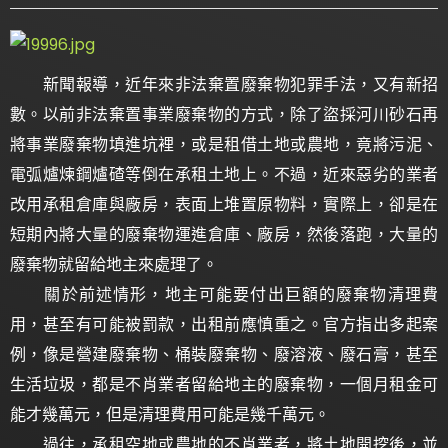
新聞報導，近年來非法棄置廢棄物犯罪手法，又有新招
數。以前非法棄置事業廢棄物的方式，除了盜採河川砂石再
將事業廢棄物填進坑裡，或是租借土地或農地，竟將污泥、
電弧爐煉鋼爐碴等倒在承租土地上。不過，近來惡劣的業者
改用承租倉庫與廠房，表面上堆置原物料，實際上，卻是在
短期內將大量的廢棄物運進倉庫、廠房，然後落跑，大量的
廢棄物就留給地主來處理了。
關於前述情形，地主可能要付出巨額的廢棄物清理費
用，甚至有可能被罰款，出租前應慎重之。官方指出多起案
例，像是營建廢棄物、桶裝廢棄物、廢溶液、廢石膏，甚至
生活垃圾，都是不肖業者留給地主的廢棄物，一個月租金可
能才幾萬元，但是清理費用可能是幾千萬元。
過往，承租空地或農地的不肖業者，將土地開挖後，並