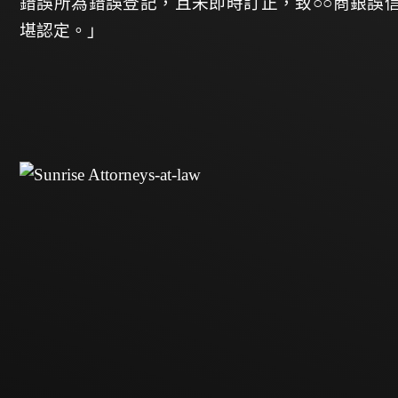
錯誤所為錯誤登記，且未即時訂正，致○○商銀誤
堪認定。」