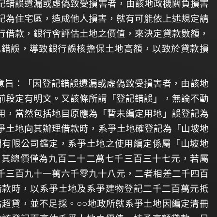
記錯誤遺漏或虛偽致受損害者，由該地政機關負損害
記為住宅區，造成他人損害，就有可能依上述規定請
行借款，銀行會評估土地之價值，來決定貸款數額，
記錯誤，導致銀行誤核擔保土地高額，以致於貸款損
意旨：「因登記錯誤遺漏或虛偽致受損害者，由該地
前段定有明文。又該條所謂「登記錯誤」，無論不動
用，當然包括地目原應為「暫未編定用地」誤登記為
供系爭土地向其辦理借款時，系爭土地確登記為「山坡地
問有限公司鑑定，系爭土地之使用編定係屬「山坡地
，其總價僅為九百二十二萬七千三百三十七元，若屬
千三百九十一萬六千零九十八元，二者相差二千四百
借款時，以系爭土地及系爭建物登記二千二百萬元抵
估超貸，並不足採。○○地政所就系爭土地因編定清冊