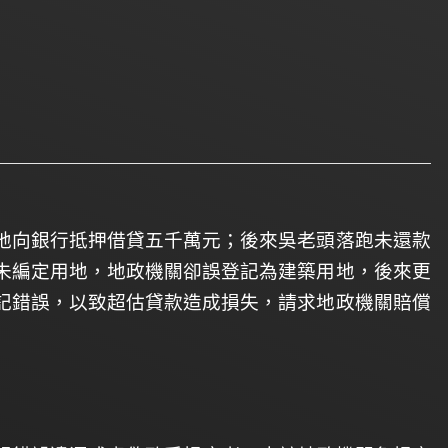
地向銀行抵押借貸五千萬元；後來吳老頭落跑未還款
未編定用地，地政機關卻誤登記為建築用地，後來更
記錯誤，以致超估貸款造成損失，請求地政機關賠償