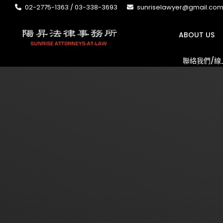
02-2775-1363 / 03-338-3693
sunriselawyer@gmail.co
ABOUT US
聯絡我們/線