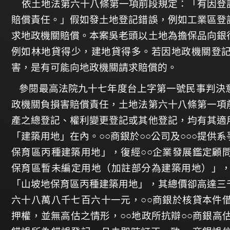
依土地法第六十八條第一項前段規定：「有因登
賠償責任。」假如發土地登記錯誤，例如工業區登
求地政機關賠償。本案吳老頭以土地為擔保品向銀
例如林地貸得少，建地貸得多。若因地政機關登
害，是有可能向地政機關請求賠償的。
參閱最高法院九十七年度台上字第一號民事判決
政機關負損害賠償責任，土地法第六十八條第一項
產之總登記、權利變更登記或其他登記，均有其適
「建築用地」在內。○○商銀於○○公司及○○○提
保育區丙種建築用地」，復經○○企業發展鑑定顧
保育區暫未編定用地（加註部分為建築用地）」
「山坡地保育區丙種建築用地」，其總價卻高達三
六十八萬八千七百六十一元，○○商銀於核貸本件
押權，並無高估之情形，○○地政所抗辯○○商銀高