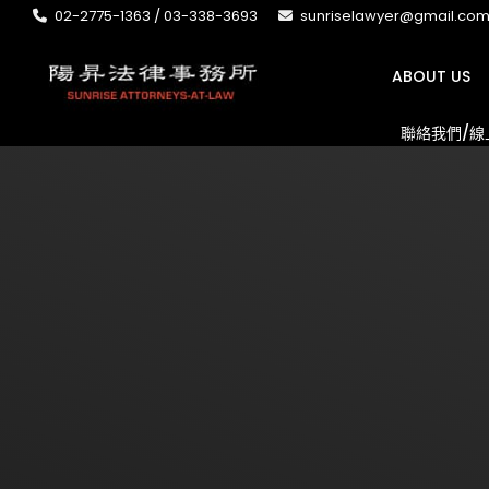
02-2775-1363 / 03-338-3693
sunriselawyer@gmail.co
ABOUT US
聯絡我們/線