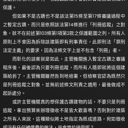
保護。
但如果不是古蹟也不是該法第15條至第17條審議過程中
之暫定古蹟，而只是依照該法第14條進行「列冊追蹤」之對
象，就不在前述第103條第1項第2款之保護範圍之列，所有人
原則上不會因為拆除該建築即有刑事責任，此即刑法「罪刑
法定主義」的要求，因為法條文字上並不包含「列冊」者。
而彰化的該案就是如此，主管機關進入暫定古蹟之審議
程序後，最後認為只要列冊追蹤，而所有人隨即就將這個建
築給拆了，主管機關雖然告到地檢署，但檢察官認為既然只
是列冊追蹤之對象，並無前述條文刑責之適用，最後做成不
起訴處分。
或許主管機關真的想保護古蹟建物的話，不要只是列冊
追蹤，拿出預算來辦理徵收不是皆大歡喜嗎？否則對於建築
之所有人來說，這種類似將土地指定為既成道路，宛如徵收
卻沒有任何補償費的做法，豈會樂於接受呢？