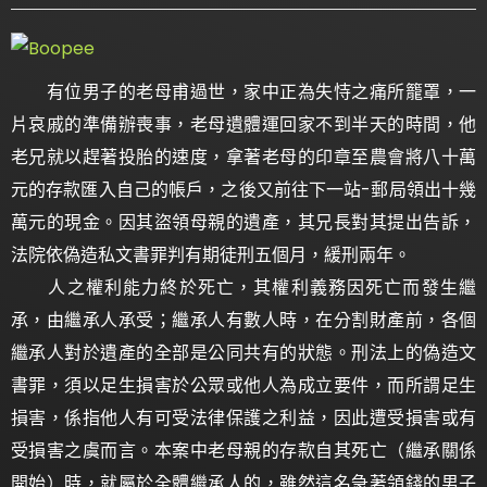
有位男子的老母甫過世，家中正為失恃之痛所籠罩，一
片哀戚的準備辦喪事，老母遺體運回家不到半天的時間，他
老兄就以趕著投胎的速度，拿著老母的印章至農會將八十萬
元的存款匯入自己的帳戶，之後又前往下一站-郵局領出十幾
萬元的現金。因其盜領母親的遺產，其兄長對其提出告訴，
法院依偽造私文書罪判有期徒刑五個月，緩刑兩年。
人之權利能力終於死亡，其權利義務因死亡而發生繼
承，由繼承人承受；繼承人有數人時，在分割財產前，各個
繼承人對於遺產的全部是公同共有的狀態。刑法上的偽造文
書罪，須以足生損害於公眾或他人為成立要件，而所謂足生
損害，係指他人有可受法律保護之利益，因此遭受損害或有
受損害之虞而言。本案中老母親的存款自其死亡（繼承關係
開始）時，就屬於全體繼承人的，雖然這名急著領錢的男子