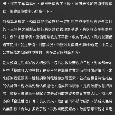
出，採赤字預算編列，雖然舉債數字下降，政府未多加償還整體債
務，總體國債數字仍居高不下。
依預算法規定，預算以提供政府於一定期間完成作業所需經費為目
的，且預算之編製及執行應以財務管理為基礎，應以收支平衡為原
則，例外才是舉債。偏偏經常收支不平衡，收的不夠支，政府就要借
錢來花用，就是舉債。目前狀況，依照公共債務法第5條規定，中央之
公共債務未償餘額預算數，尚在法定限額範圍內。
歲入預算是對國家收入的預估，包括稅收及非稅收二種，財政部表示
其中「稅課收入預算數」是參考預算籌編作業當時稅收徵起情形、未
來經濟景氣預測、稅制調整與租稅協定等因素，並按各稅目特性推估
的估計值。稅收編列預估值過低，造成超徵現象。是否政府故意把實
際可收稅入編得低一點呢？或是政府故意硬去向企業或人民，擠出更
多的「合法稅收」呢？長久以來，政府部門不精準編列，造成人民莫
名無形被「合法」多收了稅。稅改團體更認為，政府惡意查稅才會造