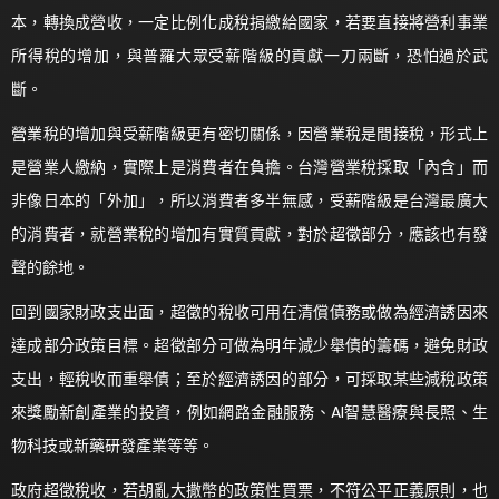
本，轉換成營收，一定比例化成稅捐繳給國家，若要直接將營利事業
所得稅的增加，與普羅大眾受薪階級的貢獻一刀兩斷，恐怕過於武
斷。
營業稅的增加與受薪階級更有密切關係，因營業稅是間接稅，形式上
是營業人繳納，實際上是消費者在負擔。台灣營業稅採取「內含」而
非像日本的「外加」，所以消費者多半無感，受薪階級是台灣最廣大
的消費者，就營業稅的增加有實質貢獻，對於超徵部分，應該也有發
聲的餘地。
回到國家財政支出面，超徵的稅收可用在清償債務或做為經濟誘因來
達成部分政策目標。超徵部分可做為明年減少舉債的籌碼，避免財政
支出，輕稅收而重舉債；至於經濟誘因的部分，可採取某些減稅政策
來獎勵新創產業的投資，例如網路金融服務、AI智慧醫療與長照、生
物科技或新藥研發產業等等。
政府超徵稅收，若胡亂大撒幣的政策性買票，不符公平正義原則，也