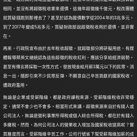
相同，並沒有將超徵稅收拿來還債，這幾年超徵幾千億元，稅改團體
就質疑錢跑到那裡去了？甚至於認為國債數字從2004年的3兆多元，
到了2017年變成5兆多元，質疑財政部說超徵稅收用於還債，並非實
在。
再來，行政院宣布由於去年稅收超徵，就超徵部分將研擬用途，有媒
體報導蔡英文總統認為這些超徵的稅收紅利，應該分享給經濟弱勢。
甚至有傳言將採取一次性方式，發放現金給月薪3萬元以下的民眾。消
息一出，隨即引來不少民眾反彈，不願意自己辛苦貢獻的國家稅收，
遭政府濫用。
無論是企業或受薪階級，都是政府課稅來源，受薪階級稅收非常穩
定，通常不會少也不會多。相當形式來講，超徵來源來自於有錢人或
公司法人，無論是營利事業所得稅或個人綜合所得稅，都在於有錢人
多繳稅。然而，為何公司法人的營業收入增加及國家稅收提高呢？實
質層度而言，受薪階級辛苦工作，公司行號省下幫受薪階級加薪的成