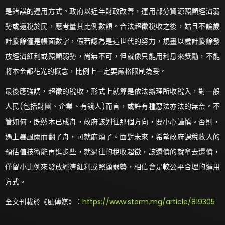
是錯誤的運用方式。政府以近年財政改善，運用部分資源照顧經濟弱
勢或還稅於民，應考量其比例數額。合法超徵稅收之後，姑且不論歲
計賸餘僅是帳面數字，假若認為是這世代的努力，規畫以歲計賸餘發
放經濟紅利或照顧弱勢，尚無不可，但就像只能用利息來獎勵，不能
將本金都花光的概念，比例上一定要嚴格限制為妥。
最後應強調，超徵的稅收，形式上就算是依法辦理所收稅入，對一般
人民(包括財團、企業、有錢人)而言，或許有種惡法亦法的無奈。不
管如何，既然木已成舟，政府該划往那個方向，要小心謹慎。否則，
遇上暴風雨而翻了舟，可就麻煩了。面對未來，希望政府課稅收入的
預估值技術能再進步些，就過往的稅收超徵，該還債的就拿去還債，
僅留小比例來發放經濟紅利或照顧弱勢，相信會是較公平合理的運用
方式。
全文刊載於《風傳媒》：
https://www.storm.mg/article/819305