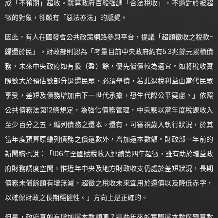
成「不預期」超收。就算政府百般強調「合法稅收」，不過對於被超
徵的對象，卻頗有「惡法亦法」的感覺。
因此，有人在國發會公共政策網路參與平台，提議「超額徵收之稅款-
歸還於民」。財政部則認為「考量目前中央政府約有5.3兆餘元累積債
務，未來中央政府如有賸（盈）餘，優先償債較為適宜。如將稅收實
際數大於預估數部分退還民眾，必須舉債，若此退稅利益由當代民眾
享受，差短及債務增加由下一世代承擔，恐生代際公平疑慮。」依照
公共債務法第12條規定，為強化債務管理，中央應以當年度稅課收入
至少百分之五，編列債務之還本。還有，可審視歲入執行狀況，於其
當年度預算原編列債務之償還數外，增加還本數額。財政部一年前的
新聞稿也說：「106年全國賦稅收入連續第四年超徵，雖有助於增益政
府財務調度空間，惟近年中央及地方財政收支仍處於差短狀況，長期
債務未償餘額有增無減，超徵之稅收未來宜用於還債以及降低赤字，
以確保財政之長期穩健性。」方向上是正確的。
但是，政府真的有增加還本數額嗎？這些年來的實際還本數與預算數