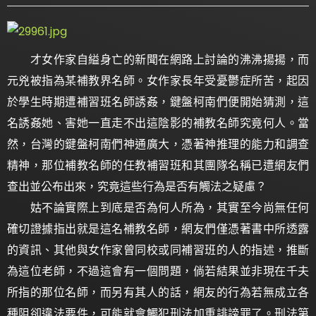
才女作家自縊身亡的新聞在網路上討論的沸沸揚揚，而
元兇被指為某補教界名師。女作家長年受憂鬱症所苦，起因
於學生時期遭補習班名師誘姦，鍵盤柯南們便開始猜測，這
名誘姦她、害她一直走不出這陰影的補教名師究竟何人。當
然，台灣的鍵盤柯南們神通廣大，憑著神推理的能力和調查
精神，那位補教名師的任教補習班和其團隊名稱已遭網友們
查出並公布出來，究竟這些行為是否有觸法之疑慮？
姑不論實際上到底是否為何人所為，其實至今尚無任何
確切證據指出就是這名補教名師，網友們僅憑著書中所透露
的資訊、其他與女作家曾同校或同補習班的人的指述，推斷
為這位老師，不過這會有一個問題，倘若結果並非現在千夫
所指的那位名師，而另有其人的話，網友的行為若無成立各
種阻卻違法要件，可能就會觸犯刑法加重誹謗罪了。刑法第