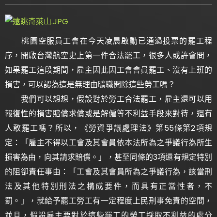
桃園空服員工會在今天凌晨啟動已通過投票的罷工程
序，開啟台灣航空史上第一件合法罷工，很多人或許會問，
如果罷工這段期間，雇主因此因工會會員罷工、沒有上班的
損害，可以認為這是無理由曠職開除這些勞工嗎？
我們可以想想，假設對於勞工合法罷工，雇主還可以用
報復性的損害賠償求償或是解僱等不利益手段來對待，還有
人敢罷工嗎？所以，《勞資爭議處理法》第55條第2項規
定：「雇主不得以工會及其會員依本法所為之爭議行為所生
損害為由，向其請求賠償。」，甚至同條的3項還有規定特別
的阻卻責任事由：「工會及其會員所為之爭議行為，該當刑
法及其他特別刑法之構成要件，而具有正當性者，不
罰。」，就給予罷工勞工有一定程度上民刑事免責的空間，
並且，假設雇主要對於這些罷工的勞工採取不利益的處分