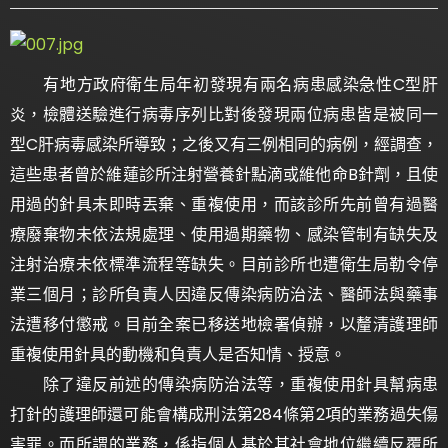
有地方政府衛生局年初發現有兩名病患感染急性C型肝
炎，檢體送驗進行病毒序列比對後發現兩位病患皆是被同一
型C肝病毒感染所導致；之後又有三例相同的病例，經調查，
這些患者曾於維蓮診所注射營養針點滴或維他命B針劑，且使
用過的針具未即時丟棄、重複使用，而該診所先前曾有過醫
療廢棄物未依法規處理、使用過期藥物、感染管制有缺失及
注射治療未依標準流程等缺失。目前診所也遭衛生局勒令停
業三個月；診所負責人因違反傳染病防治法、醫師法與藥事
法遭移付懲戒。目前全案已移送地檢署偵辦，以釐清護理師
重複使用針具的動機和負責人是否知情、授意。
除了違反前述的傳染病防治法等，重複使用針具幫病患
打針的護理師還可能會構成刑法第284條第2項的業務過失傷
害罪。而所謂的業務，係指個人基於其社會地位繼續反覆所