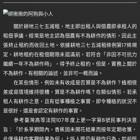
關於耕地三七五減租，地主即出租人與佃農即承租人的
租佃爭議，經常是地主認為佃農有不為耕作的情形，因此主
張終止租約而收回土地。依據耕地三七五減租條例第17條規
定，耕地租約在租佃期限未屆滿前，若符合「非因不可抗力
繼續一年不為耕作時」，得予終止租約。但是，實務上關於
不為耕作，有相關的論述，並非可一概而論。
在某些情形，例如未有收成是否算是不為耕作？植相很
差或是環境維持很糟，算是不為耕作嗎？在類似情形，若承
租人有耕作之意，且有從事種植之事實，即令種植的狀況不
是很好，還是會認定有耕作的事實。
參考臺灣高等法院107年度上更一字第8號民事判決意
旨：「於系爭期間內，香蕉固未開花結果而按年定期收獲，
此僅係耕作客觀結果為何，上訴人既仍有耕作行為，如前所