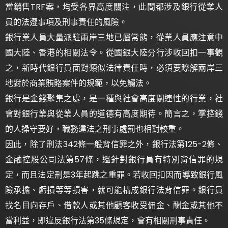
當銷售TRF案，均受各界高度關注，此間都涉及銀行從業人
員的法遵事項及刑事責任的風險。
銀行業人員大量派駐兩岸三地已屬常態，從業人員應注意中
國大陸、香港的相關法令。從國銀大陸分行涉收回扣一事觀
之，新時代銀行員面對類似法律責任時，必須要瞭解兩岸三
地對於商業賄賂案件的規範，以免觸法。
銀行是金錢聚集之處，是一種與社會高度關連性的行業，社
會對銀行業與從業人員的道德有高度期待。簡言之，掌控錢
的人操守要好，職務違法之刑事處罰也相對較重。
因此，除了刑法342條一般背信罪之外，銀行法第125-2條、
金融控股公司法第57條，還針對銀行員有特別背信罪的規
定，而且法定刑是3年起跳之重罪。若收回扣因而導致銀行風
險承擔、虧損等等損害，就可能構成銀行法背信罪。銀行員
找名目向存戶、借款人或其他顧客收受佣金、酬金或其他不
當利益，即違反銀行法第35條規定，會有相關刑事責任。