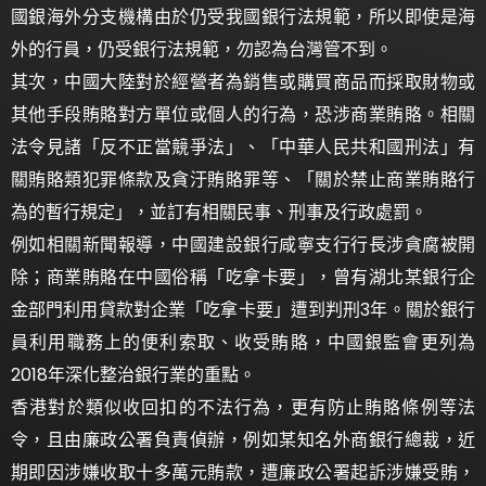
國銀海外分支機構由於仍受我國銀行法規範，所以即使是海
外的行員，仍受銀行法規範，勿認為台灣管不到。
其次，中國大陸對於經營者為銷售或購買商品而採取財物或
其他手段賄賂對方單位或個人的行為，恐涉商業賄賂。相關
法令見諸「反不正當競爭法」、「中華人民共和國刑法」有
關賄賂類犯罪條款及貪汙賄賂罪等、「關於禁止商業賄賂行
為的暫行規定」，並訂有相關民事、刑事及行政處罰。
例如相關新聞報導，中國建設銀行咸寧支行行長涉貪腐被開
除；商業賄賂在中國俗稱「吃拿卡要」，曾有湖北某銀行企
金部門利用貸款對企業「吃拿卡要」遭到判刑3年。關於銀行
員利用職務上的便利索取、收受賄賂，中國銀監會更列為
2018年深化整治銀行業的重點。
香港對於類似收回扣的不法行為，更有防止賄賂條例等法
令，且由廉政公署負責偵辦，例如某知名外商銀行總裁，近
期即因涉嫌收取十多萬元賄款，遭廉政公署起訴涉嫌受賄，