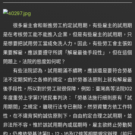
很多雇主會和新進勞工約定試用期，有些雇主的試用期
是在考核勞工能不能進入企業，但是有些雇主的試用期，只
是想要把試用勞工當成免洗人力。因此，有些勞工會主張如
果要解雇，應該要遵守所謂「解雇最後手段性」，但在這個
問題上，法院的態度如何呢？
有些法院認為，試用期滿不續聘，應該還是要符合勞基
法不定期契約之各條的規定，由於勞基法原則上就有解雇最
後手段性，所以對於勞工就很保障，例如：臺灣高等法院102
年度重勞上字第17號民事判決：「勞基法施行細則原有「試
用期間」之規定，雖現行法令已刪除，然勞資雙方依工作特
性，在不違背契約誠信原則下，自由約定合理之試用期，並
非法所不容。惟於該試用期內或屆期時，雇主欲終止勞動契
約，仍應依勞基法第11、12、16及17條等相關規定辦理（前行