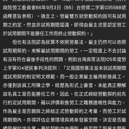
政院勞工委員會86年9月3日（86）台勞資二字第035588號
函釋意旨參照）。換言之，勞雇雙方就勞動契約固可有試用
期之約定，然並非試用期間屆滿，即得由雇主恣意認定勞工
於試用期間不能勝任工作而終止勞動契約。」
但也有法院認為就算不依照勞基法，雇主仍然可以依照
試用期契約，來解雇試用期間的勞工，一定程度上不去討論
有沒有符合最後手段性的問題，例如台灣高等法院105年度勞
上字第104號民事判決提到：「又我國勞基法並未就試用期間
或試用契約制定明文規範，而一般企業雇主僱用新進員工，
亦僅對該員工所陳之學、經歷為形式上審查，未能真正瞭解
該名員工是否能勝任工作，因此，在正式締結勞動契約前先
行約定試用期間，藉以評價新進勞工之職務適格性與能力，
作為雇主是否願與之締結正式勞動契約之考量，而勞工於試
用期間內，亦得評估企業環境與將來發展空間，決定是否繼
續受僱於該企業，基於契約自由原則，倘若勞工與雇主間有