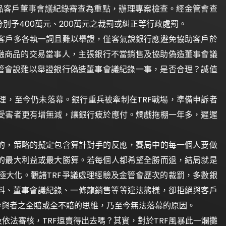
商品客戶董事會議紀錄審查為重點，辦理專案檢查。經金管會查
別予400萬元、200萬元之裁罰或糾正等行政處罰。
客戶多各執一詞且難以舉證，僅客氣說銀行應避免協助客戶於
金融商品的交易當事人，主張銀行不當銷售及協助偽造董事會議
金管會說難以舉證銀行偽造董事會議紀錄一事，是否合理？誠值
處理，至今仍未落幕。銀行重兵被牽制在TRF戰場，準備申訴者
受害者更有增無減，讓銀行疲於應付。爛戲拖棚一年多，遲遲
的，策略的擬定包含算計對手的反應，賽局中的每一個人要做
的最大利益或最大勝算。若每個人都希望全勝而退，結局就是
極大化。觀諸TRF爭議處理經驗及金管會歷次的裁罰，多數銀
資料、董事會議紀錄、一條龍銷售等等違法態樣，卻拒絕與客戶
參與者之全賠或全不賠的思維，乃至今無法落幕的原因。
依法審核，TRF還賣得出去嗎？其實，對於TRF風暴此一爛攤