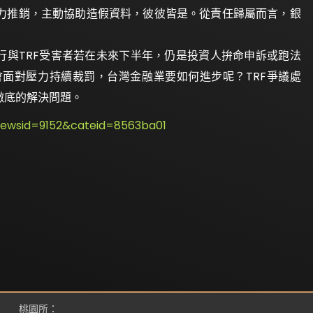
力推銷，主動協助造假資料，彼彼皆是。從責任歸屬而言，銀
行與TRF受害者若在未來下半年，仍是投資人拚命申訴或跑法
面對壓力持續裁罰，台灣金融業要如何進步呢？TRF爭議處
徹底的解決問題。
newsid=9152&cateid=8563ba01
桃園所：