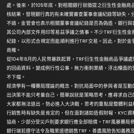
處。後來，於105年底，對相關銀行就徵提之衍生性金融
核結果，發現銀行真的有未確實審查董事會議紀錄等缺失，分
不過，金管會也表示相關董事會議紀錄是否為偽造，銀行與
其公司內部文件用印等易茲爭議之情事。不少TRF衍生性
紀錄，以形式合規定而能順利進行TRF交易。因此，對於
商榷。
從104年8月的人民幣暴跌起算，TRF衍生性金融商品爭議
的回函資料，變成例行性公事，無力衝刺業績，浮出檯面的
不下檔。
經濟學有一種賽局理論的概念，對抗局面中的參與者是互動
出決策不能只考量自己，簡單說就是策略思考，應尋求自己
大家都無法退出，勢必進入大決戰，思考的重點是整體利益
行銷售時有缺失是肯定的，但在面對諸如造假財報、KYC
協商，少部分受災戶則要求銀行應全部賠償。TRF風暴賽局
銀行端若遵守法令及職業道德銷售TRF，善盡風險告知義務及