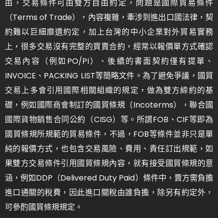
由，交易條件可由雙方自由約定，問題是國際貿易條件
（Terms of Trade），內容複雜，牽涉到進出口國法律，契
約難以巨細靡遺約定，加上台灣的中小企業對外貿易實務
上，很多交易沒有完整的買賣合約，經常以報價單方式確認
交易內容（例如PO/PI）、後續的書面契約僅有提單、
INVOICE、PACKING LIST等簡略文件。為了避免爭議，國貿
交易上多會引用國際相關組織的規定，做為雙方締約的基
礎，例如國際商會制訂的國貿條規（Incoterms），聯合國
國際貨物銷售合同公約（CISG）等。所謂FOB、CIF等即為
國貿條規所規範的貿易條件，不過，FOB等條件並非只是單
純的報價方式，也包含交易風險、費用、責任訂出規範，如
果雙方交易條件引用國貿條規內容，就有接受國貿條規的意
涵，例如DDP（Delivered Duty Paid）條件中，賣方需負擔
進口通關的稅費，因此進口關稅由誰負擔，除另有約定外，
可參酌國貿條規規定。