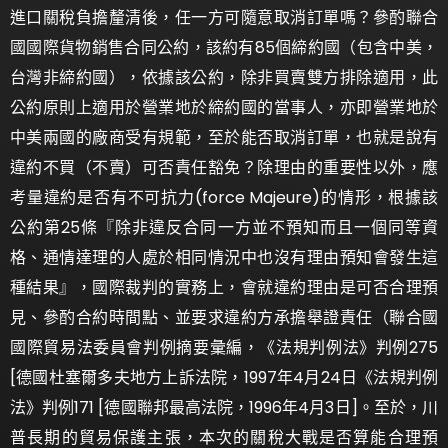
進口關稅負擔釐清後，任一方可隨意取消訂單嗎？參酌聯合
國國際貨物銷售合同公約，該約有85個締約國（包含中美，
台灣非締約國），依據該公約，除非買賣雙方排除適用，此
公約原則上適用於營業地於締約國的當事人，亦即營業地於
中美兩國的廠商受有規範，至於能否取消訂單，也就是說有
違約不買（不賣）可否責任豁免？除理由的重要性以外，應
考量違約是否有不可抗力(force Majeure)的情形，根據該
公約第25條『除非違反合同一方並不預知而且一個同等資
格、通情達理的人處於相同情況中也沒有理由預知會發生這
種結果』，國際裁判的實務上，會就違約理由是可否合理預
見、參酌合約時間點、並要求違約方承擔舉證責任（聯合國
國際貿易法委員會判例摘要彙編，《法規判例法》判例275
[德國杜塞爾多夫地方上訴法院，1997年4月24日《法規判例
法》判例171 [德國聯邦最高法院，1996年4月3日]。至於，川
普長期的貿易保護主張，本次的關稅大戰是否算能合理預