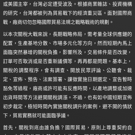
或美國主宰，台灣必定遭受波及。根據商業雜誌、投資機構
的研究，台灣都被列為貿易戰下的經濟重災區。面對國際商
戰，廠商切勿忽略國際貿易法規之戰略戰術的規劃。
以本次關稅大戰來說，長期戰略佈局，需考量全球供應鏈的
配置，生產基地分散、市場多元化等方向，然而短期內馬上
面臨突然暴增的關稅負擔，影響所及，交易條件是否改變，
訂單可否取消或是否重新議價等，再再都是問題。基本上，
關稅的調整程序，會有調查、開放民眾評論、公聽會、裁
定、宣佈、預告、法案簽署、課徵實施日期選定、宣告暫時
豁免等過程，廠商或許可能有反應時間，以產地調整或加速
出貨時間等方法避開關稅調漲。不過，也有如中國短期宣佈
初步裁定，極短時間內實施關稅調升的案例，避不開的情狀
下，貿易實務就可能面臨爭議。
首先，關稅到底由誰負擔？國際貿易，原則上尊重契約自