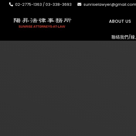
02-2775-1363 / 03-338-3693
sunriselawyer@gmail.co
ABOUT US
聯絡我們/線