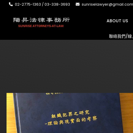
02-2775-1363 / 03-338-3693
sunriselawyer@gmail.co
ABOUT US
聯絡我們/線