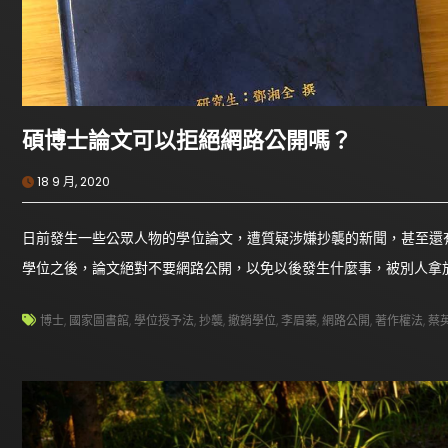
碩博士論文可以拒絕網路公開嗎？
18 9 月, 2020
日前發生一些公眾人物的學位論文，遭質疑涉嫌抄襲的新聞，甚至還
學位之後，論文絕對不要網路公開，以免以後發生什麼事，被別人拿
博士
,
國家圖書館
,
學位授予法
,
抄襲
,
撤銷學位
,
李眉蓁
,
網路公開
,
著作權法
,
蔡