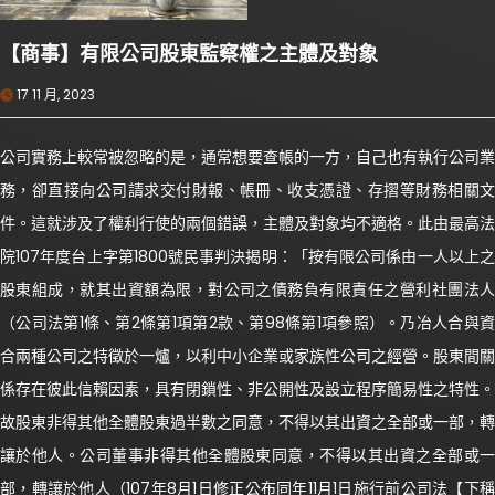
【商事】有限公司股東監察權之主體及對象
17 11 月, 2023
公司實務上較常被忽略的是，通常想要查帳的一方，自己也有執行公司業
務，卻直接向公司請求交付財報、帳冊、收支憑證、存摺等財務相關文
件。這就涉及了權利行使的兩個錯誤，主體及對象均不適格。此由最高法
院107年度台上字第1800號民事判決揭明：「按有限公司係由一人以上之
股東組成，就其出資額為限，對公司之債務負有限責任之營利社團法人
（公司法第1條、第2條第1項第2款、第98條第1項參照）。乃冶人合與資
合兩種公司之特徵於一爐，以利中小企業或家族性公司之經營。股東間關
係存在彼此信賴因素，具有閉鎖性、非公開性及設立程序簡易性之特性。
故股東非得其他全體股東過半數之同意，不得以其出資之全部或一部，轉
讓於他人。公司董事非得其他全體股東同意，不得以其出資之全部或一
部，轉讓於他人（107年8月1日修正公布同年11月1日施行前公司法【下稱