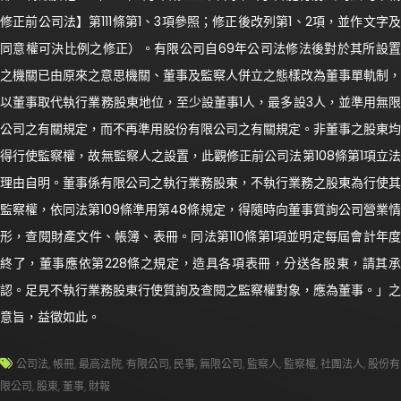
修正前公司法】第111條第1、3項參照；修正後改列第1、2項，並作文字及
同意權可決比例之修正）。有限公司自69年公司法修法後對於其所設置
之機關已由原來之意思機關、董事及監察人併立之態樣改為董事單軌制，
以董事取代執行業務股東地位，至少設董事1人，最多設3人，並準用無限
公司之有關規定，而不再準用股份有限公司之有關規定。非董事之股東均
得行使監察權，故無監察人之設置，此觀修正前公司法第108條第1項立法
理由自明。董事係有限公司之執行業務股東，不執行業務之股東為行使其
監察權，依同法第109條準用第48條規定，得隨時向董事質詢公司營業情
形，查閱財產文件、帳簿、表冊。同法第110條第1項並明定每屆會計年度
終了，董事應依第228條之規定，造具各項表冊，分送各股東，請其承
認。足見不執行業務股東行使質詢及查閱之監察權對象，應為董事。」之
意旨，益徵如此。
公司法
,
帳冊
,
最高法院
,
有限公司
,
民事
,
無限公司
,
監察人
,
監察權
,
社團法人
,
股份有
限公司
,
股東
,
董事
,
財報