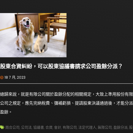
股東合資糾紛，可以股東協議書請求公司盈餘分派？
18 7 月, 2023
總歸來說，就是有限公司關於盈餘分配的相關規定，大致上準用股份有限
公司之規定，應先完納稅費、彌補虧損、提請股東決議通過後，才能分派
盈餘。
兩合公司
,
公司法
,
協議書
,
合資
,
會計
,
有限公司
,
法定代理人
,
無限公司
,
盈餘分派
,
股