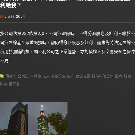
利給我？
2 5 月, 2024
按公司法第232條第2項，公司無盈餘時，不得分派股息及紅利。緣於公
司無盈餘甚至嚴重虧損時，卻仍得分派股息及紅利，而未先將法定盈餘公
積用於彌補虧損，顯不利公司之正常經營，亦對債權人及交易安全之保障
不周。
債權人
,
公司法
,
半導體
,
法人
,
盈餘分派
,
紅利
,
群創光電
,
股份有限公司
,
股息
,
股東
,
股票
,
董事會