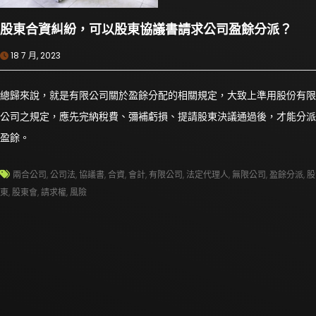
股東合資糾紛，可以股東協議書請求公司盈餘分派？
18 7 月, 2023
總歸來說，就是有限公司關於盈餘分配的相關規定，大致上準用股份有限
公司之規定，應先完納稅費、彌補虧損、提請股東決議通過後，才能分派
盈餘。
兩合公司
,
公司法
,
協議書
,
合資
,
會計
,
有限公司
,
法定代理人
,
無限公司
,
盈餘分派
,
股
東
,
股東會
,
請求權
,
風險