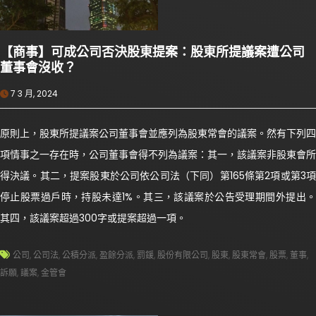
【商事】可成公司否決股東提案：股東所提議案遭公司
董事會沒收？
7 3 月, 2024
原則上，股東所提議案公司董事會並應列為股東常會的議案。然有下列四
項情事之一存在時，公司董事會得不列為議案：其一，該議案非股東會所
得決議。其二，提案股東於公司依公司法（下同）第165條第2項或第3項
停止股票過戶時，持股未達1%。其三，該議案於公告受理期間外提出。
其四，該議案超過300字或提案超過一項。
公司
,
公司法
,
公積分派
,
盈餘分派
,
罰鍰
,
股份有限公司
,
股東
,
股東常會
,
股票
,
董事
,
訴願
,
議案
,
金管會