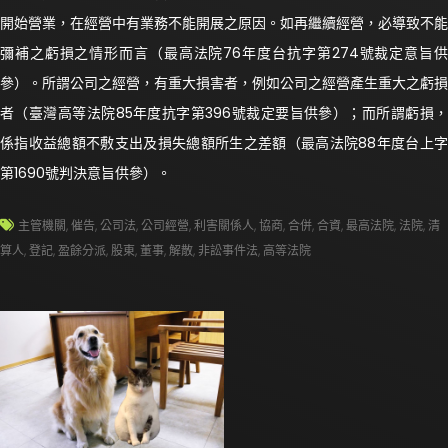
開始營業，在經營中有業務不能開展之原因。如再繼續經營，必導致不能
彌補之虧損之情形而言（最高法院76年度台抗字第274號裁定意旨供
參）。所謂公司之經營，有重大損害者，例如公司之經營產生重大之虧損
者（臺灣高等法院85年度抗字第396號裁定要旨供參）；而所謂虧損，
係指收益總額不敷支出及損失總額所生之差額（最高法院88年度台上字
第1690號判決意旨供參）。
主管機關
,
催告
,
公司法
,
公司經營
,
利害關係人
,
協商
,
合併
,
合資
,
最高法院
,
法院
,
清
算人
,
登記
,
盈餘分派
,
股東
,
董事
,
解散
,
非訟事件法
,
高等法院