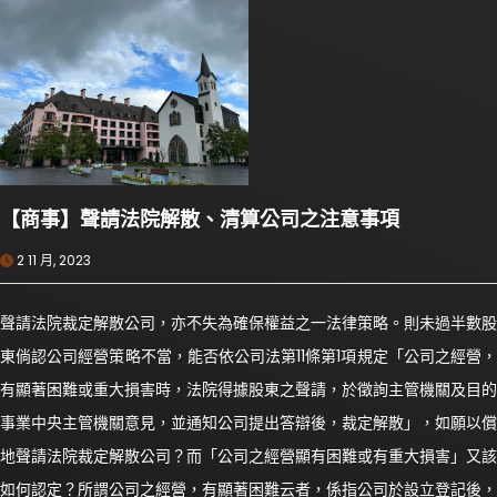
【商事】聲請法院解散、清算公司之注意事項
2 11 月, 2023
聲請法院裁定解散公司，亦不失為確保權益之一法律策略。則未過半數股
東倘認公司經營策略不當，能否依公司法第11條第1項規定「公司之經營，
有顯著困難或重大損害時，法院得據股東之聲請，於徵詢主管機關及目的
事業中央主管機關意見，並通知公司提出答辯後，裁定解散」，如願以償
地聲請法院裁定解散公司？而「公司之經營顯有困難或有重大損害」又該
如何認定？所謂公司之經營，有顯著困難云者，係指公司於設立登記後，