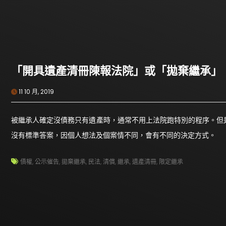
「開具遺產清冊陳報法院」或「拋棄繼承」
11 10 月, 2019
被繼承人確定沒債務只有遺產時，通常不用上法院跑特別的程序。但
沒有標準答案，因個人想法及個案情不同，會有不同的決定方式。
債權
,
公示催告
,
拋棄繼承
,
民法
,
清償
,
繼承
,
遺產清冊
,
限定繼承