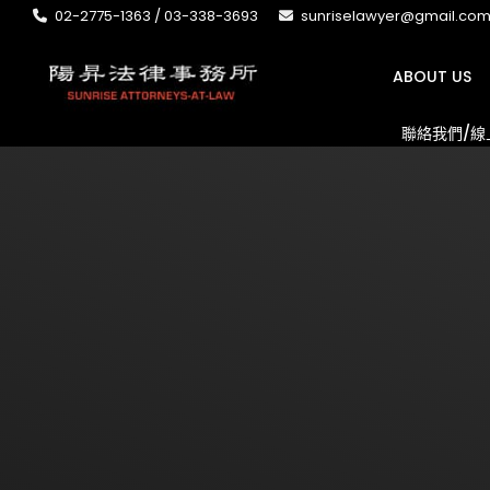
02-2775-1363 / 03-338-3693
sunriselawyer@gmail.co
ABOUT US
聯絡我們/線