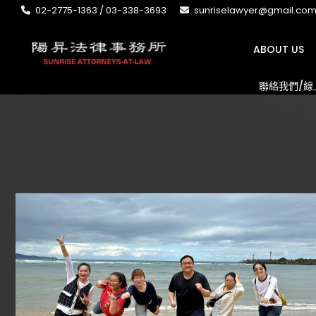
02-2775-1363 / 03-338-3693
sunriselawyer@gmail.co
ABOUT US
聯絡我們/線