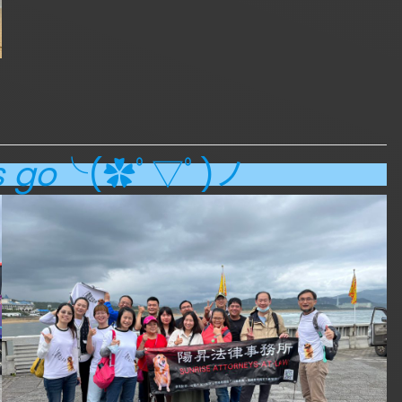
 go
╰(✿ﾟ▽ﾟ)ノ