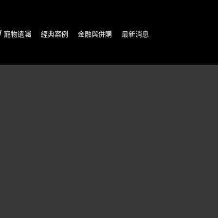
/ 寵物遺囑
經典案例
金融與併購
最新消息