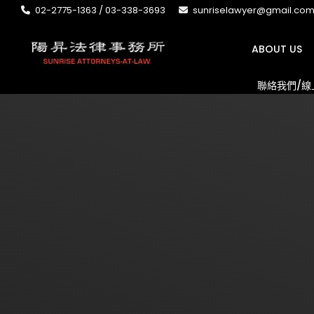
02-2775-1363 / 03-338-3693
sunriselawyer@gmail.co
ABOUT US
聯絡我們/線