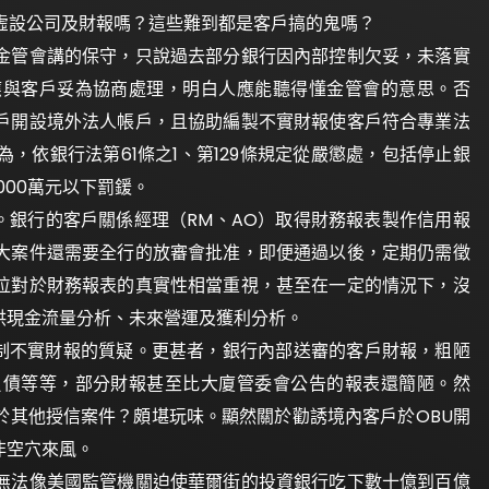
虛設公司及財報嗎？這些難到都是客戶搞的鬼嗎？
金管會講的保守，只說過去部分銀行因內部控制欠妥，未落實
應與客戶妥為協商處理，明白人應能聽得懂金管會的意思。否
戶開設境外法人帳戶，且協助編製不實財報使客戶符合專業法
，依銀行法第61條之1、第129條規定從嚴懲處，包括停止銀
000萬元以下罰鍰。
。銀行的客戶關係經理（RM、AO）取得財務報表製作信用報
大案件還需要全行的放審會批准，即便通過以後，定期仍需徵
位對於財務報表的真實性相當重視，甚至在一定的情況下，沒
供現金流量分析、未來營運及獲利分析。
編制不實財報的質疑。更甚者，銀行內部送審的客戶財報，粗陋
負債等等，部分財報甚至比大廈管委會公告的報表還簡陋。然
於其他授信案件？頗堪玩味。顯然關於勸誘境內客戶於OBU開
非空穴來風。
無法像美國監管機關迫使華爾街的投資銀行吃下數十億到百億