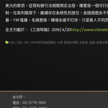
美元的懲罰，從現有銀行法相關規定出發，確實是一個可行
制，在高利驅使下，繼續存在系統性的放任，金錢遊戲永不
暴、TRF風暴，名稱更換，賭場永遠不打烊，只是客人不同
全文刊載於：《工商時報》2016/4/20
http://www.china
DBU
,
OBU
,
TRF
,
TRF糾紛的調處機制
,
卡債
,
鄧湘全律師
,
金管會
,
金融
,
金融消費
台北所：
電話：02-2775-1363