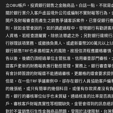
立OBU帳戶，投資銀行銷售之金融商品。白話一點，不就是
關於銀行業介入客戶虛設境外公司或編制不實財報等行為，
開戶及財報審查而產生之銷售爭議客訴案件，已督促銀行
則，就如金管會說的，如於調處過程中，發現銀行有勸誘客
人資格，若經查證屬實，除依法懲處之外；另對銀行違規行為
行辦理該項業務、或撤換負責人、或處新臺幣200萬元以上1,
銀行銷售TRF也承擔相當大的風險，故授信流程應嚴格審慎
告以後，後續仍須經過單位主管批准、信用審查部門審核，
提客戶更新的財務報表進行動態管理。實務上，銀行審查單
有會計師簽證的財報還不能通過審核，更嚴格的還會要求提
但是，在一些TRF爭議案例中，卻存在銀行人員協助客戶
的幾張紙，或只有簡單的幾個科目，或僅有存款資產沒有
而，銀行的審核單位似乎也未質疑，通過核准的比率是否高
戶、審核客戶財報真實性等相關缺失，金管會得到的訊息絕
對於不當銷售衍生性金融商品問題，受限於法律限制，台灣