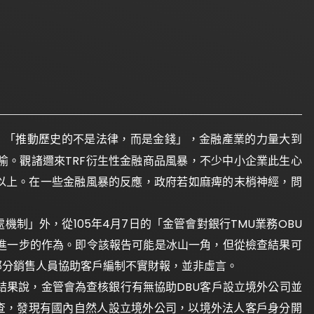
言：「推動歷史的不是法律，而是金錢」，金融產業的力量大到
喻。觀諸邇來TRF衍生性金融商品風暴，不少中小企業此生心
億以上。在一些金融風暴的反應，政府若如麻痺的末梢神經，問
機制」外，從105年4月7日的「金管會對銀行TMU業務OBU
進一步的作為。即令該報告可能是冰山一角，但從檢查結果可
部分銷售人員協助客戶編制不實財報，並非虛言。
結果說，金管會為查核銀行有無協助DBU客戶設立境外公司並
案檢查，發現有國內自然人設立境外公司，以境外法人客戶身分開