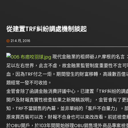
從建置TRF糾紛調處機制談起
21 4 月, 2016
現代金融業的祖師爺J.P.摩根的名
足以左右世界，此言不虛，故金融業監管制度重要性不言可
血，因為TRF付之一炬。期間發生的財富移轉，高達數百
題經常一發不可收拾。
金管會除了函請金融消費評議中心，已建置「TRF糾紛的調處
開戶及財報真實性檢查結果之新聞稿說明」，金管會有了更
知，TRF不當銷售的內幕，並非單純的「客戶不自量力」，
原來買西裝可以改，財報不合身也可以來改改看。前述檢查
於OBU開戶，於103年間開始辦理OBU銷售境外商品專