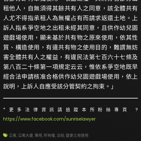
租他人，自無須得其餘共有人之同意，該全體共有
人尤不得指承租人為無權占有而請求返還土地。上
訴人指系爭空地之出租未經其同意，且供作幼兒園
遊戲場使用，顯未基於共有物之原來使用，依其性
質、構造使用，有違共有物之使用目的，難謂無妨
害全體共有人之權益，有違民法第七百六十七條及
第八百二十條第一項規定云云，惟依系爭空地既早
經合法申請核准合格供作幼兒園遊戲場使用，依上
說明，上訴人自應受該分管契約之拘束。」
*更多法律資訊請追蹤本所粉絲專頁 ?
https://www.facebook.com/sunriselawyer
公寓
,
公寓大廈
,
專用
,
所有權
,
法拍
,
變更土地使用