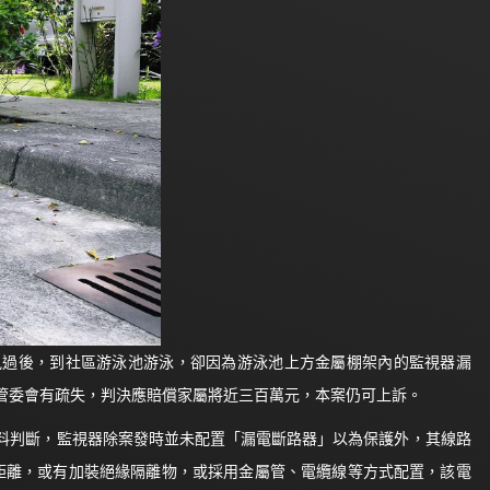
風過後，到社區游泳池游泳，卻因為游泳池上方金屬棚架內的監視器漏
管委會有疏失，判決應賠償家屬將近三百萬元，本案仍可上訴。
料判斷，監視器除案發時並未配置「漏電斷路器」以為保護外，其線路
上距離，或有加裝絕緣隔離物，或採用金屬管、電纜線等方式配置，該電