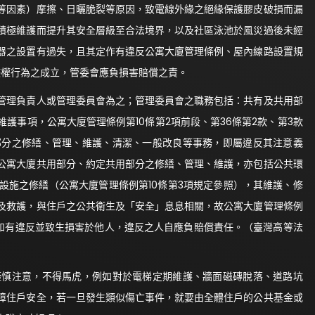
等因素）摩擦、日曬脆裂等原因，致電線外緣之絕緣保護膠皮破損而漏
積極維護而提升其安全層級至合法境界，以及社區泳池於風災過後未經
器之設置有過失，且其定作有違反公寓大廈管理條例、屋內線路設置規
等侵權行為之成立，管委會應負損害賠償之責。
管理負責人或管理委員會為之；管理委員會之職務包括：共有及共用部
護事項，公寓大廈管理條例第10條第2項前段、第36條第2款、第3款
部分之修繕、管理、維護、清潔、一般改良等事務，即屬違反其注意義
公寓大廈共用部分、約定共用部分之修繕、管理、維護，亦包括公共環
設施之修繕（公寓大廈管理條例第10條第3項規定參照），其維護、修
及救護，與住戶之公共衛生及「安全」息息相關，故公寓大廈管理條例
」，如有違反並致生損害於他人，違反之人自應負賠償責任。（臺灣高等法
謹慎注意，不得馬虎，例如對於電梯定期維護、牆面磁磚脫落、道路坑
障住戶安全，若一旦發生類似傷亡事件，就要由全體住戶的公共基金或