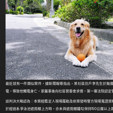
最近就有一件類似案件，據新聞報導指出，某社區住戶李先生於颱
電，導致他觸電身亡，家屬事後向社區管委會求償，第一審法院認定
該判決大略認為：本案經鑑定人現場履勘及依案發時警方現場蒐證資
於經過系爭泳池遮雨棚上方時，亦未與遮雨棚鐵勾保持150公厘以