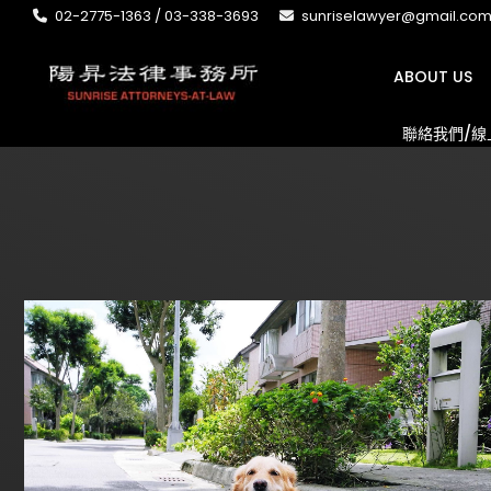
02-2775-1363 / 03-338-3693
sunriselawyer@gmail.co
ABOUT US
聯絡我們/線