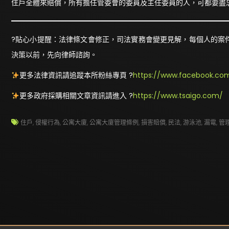
住戶全體來賠償，所有擔任管委會的委員及主任委員的人，可都要盡
?貼心小提醒：法律條文會修正，司法實務會變更見解，每個人的案
決策以前，先向律師諮詢。
更多法律資訊請追蹤本所粉絲專頁 ?
https://www.facebook.com
更多政府採購相關文章資訊請進入 ?
https://www.tsaigo.com/
住戶
,
侵權行為
,
公寓大廈
,
公寓大廈管理條例
,
損害賠償
,
民法
,
游泳池
,
漏電
,
管