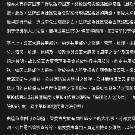
線亦未有適當固定而僅以鐵勾固定，終致鐵勾與線路因經常性（風吹
電。此故，法院認為社區管委會就案發現場監視器的架設，事後未能
檢視即行開放，造成李先生觸電身亡，法院認為社區管委會就該監視
則等保護他人之法律，而構成民法第184條第1項前段、第2項前段
基本上，公寓大廈共用部分、約定共用部分之修繕、管理、維護，由
分之清潔、維護、修繕及一般改良與公寓大廈及其周圍之安全及環境維
規定甚明。故如公寓大廈管理委員會怠於進行共用部分、約定共用
務，如因此造成他人損害，對於被害人所受損害自應負賠償義務。復
境清潔衛生之維持、公共消防滅火器材之維護、公共通道溝渠及相關
繕之目的在於保持住戶居住環境之清潔衛生、確保災害發生時之預防
第10條第2項前段應屬民法第184條第2項所指「保護他人之法律
院108年度上易字第1288號民事判決參照）。
由這個案例可以知道，管委會對於有關社區安全的大小事，可都要
洞、公共電路管檢查等等，都要委由專門人員定期檢查及維護，以保