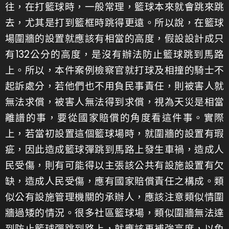
往，在打籃球時，一般常理，籃球本來就會跳來跳
去，尤其是打到籃框時跳得更遠。所以說，在籃球
場圍牆的設置就應該有相當的高度，假設設計成只
有132公分的高度，是沒有辦法防止籃球跳到馬路
上。所以，本件案例檢察官就打球及相撞的騎士不
起訴處分，若他們也不用負民事責任，則被害人就
無法求償，被害人無法得到求償，視為天災是相當
離譜的事，要從國家賠償的角度看這件事。實際
上，若當初設置這個籃球場時，就圍牆的設置有瑕
疵，因此造成籃球彈跳到馬路上發生車禍，造成人
民受傷，則有可能得以主張該公共有設施設置有欠
缺，造成人民受傷，應有國家賠償責任之構成。類
似公有設施管理機關的承辦人，應該注意類似情圍
牆過矮的情況。很多社區籃球場，類似圍牆無法達
到防止籃球彈跳到路上，就應該再補強高度，以免