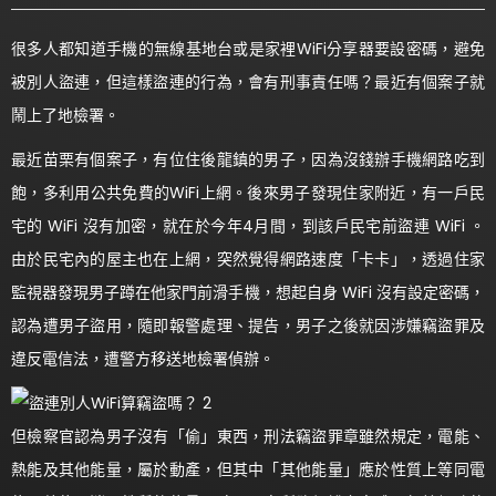
很多人都知道手機的無線基地台或是家裡WiFi分享器要設密碼，避免
被別人盜連，但這樣盜連的行為，會有刑事責任嗎？最近有個案子就
鬧上了地檢署。
最近苗栗有個案子，有位住後龍鎮的男子，因為沒錢辦手機網路吃到
飽，多利用公共免費的WiFi上網。後來男子發現住家附近，有一戶民
宅的 WiFi 沒有加密，就在於今年4月間，到該戶民宅前盜連 WiFi 。
由於民宅內的屋主也在上網，突然覺得網路速度「卡卡」，透過住家
監視器發現男子蹲在他家門前滑手機，想起自身 WiFi 沒有設定密碼，
認為遭男子盜用，隨即報警處理、提告，男子之後就因涉嫌竊盜罪及
違反電信法，遭警方移送地檢署偵辦。
但檢察官認為男子沒有「偷」東西，刑法竊盜罪章雖然規定，電能、
熱能及其他能量，屬於動產，但其中「其他能量」應於性質上等同電