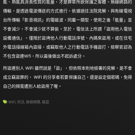
能、熱能具消長性質的能量，才是罪章所欲保護之客體。無線網路的
傳輸，是透過電波傳送的方式進行，依據過往法院見解，與有線電視
台所傳輸「影音視訊」的電磁波，同屬一類型，使用之後「能量」並
不會減少，不會減少就不算偷。至於，電信法上所謂「盜用他人電信
設備通信」，僅限於盜拷他人行動電話序號、內碼來盜用，或在住宅
外電話接線箱內盜接，或竊取他人之行動電話手機盜打，檢察官認為
不包含盜連Wfi，所以最後做出不起訴處分。
所盜連別人 WiFi 雖然說是「盜」，但依照本則地檢署的見解，是不會
成立竊盜罪的， WiFi 的分享者若要保護自己，還是設定個密碼，免得
自己的頻寬遭別人給盜用了喔。
WiFi
,
刑法
,
無線網路
,
竊盜