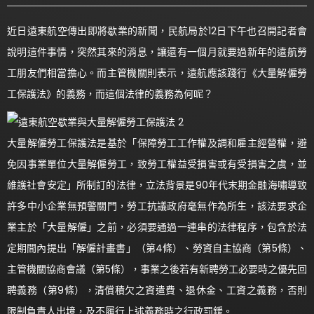
近日遠東航空傳出即將歇業的新聞，民航局於12日下午也召開記者會
說明這件事情，突然其來的消息，讓還有一個月就要過新年的遠航勞
工朋友們相當擔心。而主管機關則表示，遠航應該踐行《大量解僱勞
工保護法》的義務，而這個法律的義務為何呢？
大量解僱勞工保護法是基於「保障勞工工作權及調和雇主經營權，避
免因事業單位大量解僱勞工，致勞工權益受損害或有受損害之虞，並
維護社會安定」所制訂的法律，立法背景是90年代末期金融海嘯導致
許多中小企業無預警關門，勞工抗議政府毫無作為所生，該法要求企
業主於「大量解僱」之前，必須要通過一連串的法律程序，包含於法
定期間內提出「解僱計畫書」（第4條）、勞資自主協商（第5條）、
主管機關協商會議（第5條），事業之後若有新聘勞工必要時之優先回
聘義務（第9條），清償積欠之資遣費、退休金、工資之義務，否則
限制負責人出境，及不履行上述義務時之行政罰鍰。