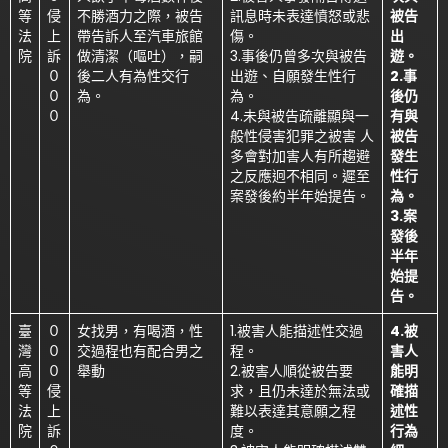
等
侵
不勝酒力之際，被告
訊息時未表達憤怒或悲
被告
法
上
帶告訴人至汽車旅館
傷。
出
院
訴
做清潔（嘔吐），嗣
3.事後仍曾多次與被告
遊。
０
後二人有為性交行
出遊、自願發生性行
2.事
０
為。
為。
後仍
０
4.未與被告疏離顯與一
有與
般性侵害犯罪之被害 人
被告
多會對加害人有所趨避
發生
之反應迥不相同。遲至
性行
案發後約半年始提告。
為。
3.案
發後
半年
始提
告。
臺
０
女找男，有喝酒，性
1.被害人能描述性交過
4.被
灣
０
交過程也有配合男之
程。
害人
高
０
舉動
2.被害人順從被告要
能明
等
侵
求，且仍未達於無法或
確描
法
上
難以表達其意願之程
述性
院
訴
度。
行為