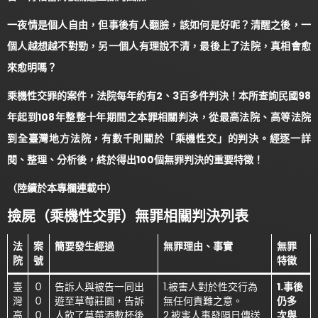
一夜情是個人自由，但事後有人翻臉，該如何是好呢？清醒之後，一
個人越想越不對勁，另一個人有理說不清，最後上了法院，真相會愈
來愈明嗎？
乘機性交罪的案件，法院每年約有2、3百多件判決！本所查詢民國98
年起到108年整整十年期間之本罪相關判決，從最高法院、高等法院
到全臺灣地方法院，有數千則關於「乘機性交」的判決。經逐一詳
閱、整理、分析後，終於得出100個無罪判決的重要特徵！
（陸續於本專欄連載中）
撿屍（乘機性交罪）無罪相關判決列表
法
案
簡要發生經過
無罪理由、事實
無罪
院
號
特徵
臺
０
告訴人與被告一同出
1.被害人對於性交行為
1.事後
灣
０
遊至草莓莊園，告訴
無任何責難之意。
仍多
高
０
人飲了草莓酒數杯後
2.被害人事發隔日傳送
次與