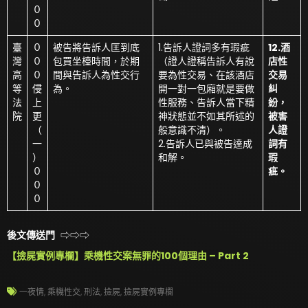
０
０
臺
０
被告將告訴人匡到底
1.告訴人證詞多有瑕疵
12.酒
灣
０
包買坐檯時間，於期
（證人證稱告訴人有說
店性
高
０
間與告訴人為性交行
要為性交易、在該酒店
交易
等
侵
為。
開一對一包廂就是要做
糾
法
上
性服務、告訴人當下精
紛，
院
更
神狀態並不如其所述的
被害
（
般意識不清）。
人證
一
2.告訴人已與被告達成
詞有
）
和解。
瑕
０
疵。
０
０
後文傳送門
⇨⇨⇨
【撿屍實例專欄】乘機性交案無罪的100個理由 – Part 2
一夜情
,
乘機性交
,
刑法
,
撿屍
,
撿屍實例專欄