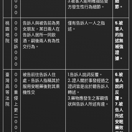
０
3.被害人能明確描述雙
細
０
方發生性行為細節。
節。
０
桃
０
告訴人與被告前為男
僅有告訴人一人之指
5.被
園
０
女朋友，某日兩人在
述。
害人
地
０
告訴人居所一同飲
的指
院
侵
酒，嗣後兩人有為性
述無
訴
交行為。
補強
０
證
０
據。
０
臺
０
被告前往告訴人住
1.告訴人說詞反覆。
6.被
灣
０
處，告訴人指稱其於
2..證人關於事發經過之
害人
高
０
服用安眠藥後對其乘
證詞皆是出於聽告訴人
說詞
等
重
機性交
轉述。
反
法
侵
3.藥物應發生之客觀情
覆。
院
上
狀與告訴人所述有違。
7.被
更
告人
二
所述
０
安眠
０
藥效