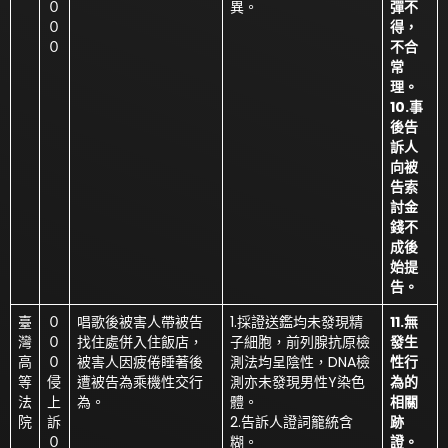
０
異。
彈不
０
得，
０
不合
常
理。
10.事
後告
訴人
向被
告索
討金
錢不
成後
始提
告。
臺
０
唱歌後被害人帶被告
1.採證送鑑均未發現精
11.無
灣
０
找住處併入住飯店，
子細胞，前列腺抗原檢
發生
高
０
被害人因疲倦睡著後
測法均呈陰性，DNA檢
性行
等
侵
遭被告為乘機性交行
測亦未發現男性Y染色
為的
法
上
為。
體。
相關
院
訴
2.告訴人證詞籠統含
跡
０
糊。
證。