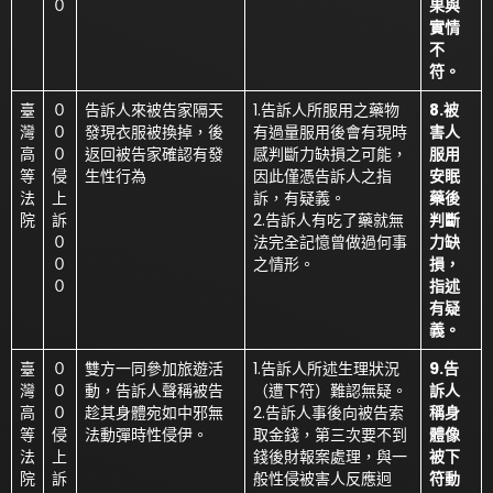
０
果與
實情
不
符。
臺
０
告訴人來被告家隔天
1.告訴人所服用之藥物
8.被
灣
０
發現衣服被換掉，後
有過量服用後會有現時
害人
高
０
返回被告家確認有發
感判斷力缺損之可能，
服用
等
侵
生性行為
因此僅憑告訴人之指
安眠
法
上
訴，有疑義。
藥後
院
訴
2.告訴人有吃了藥就無
判斷
０
法完全記憶曾做過何事
力缺
０
之情形。
損，
０
指述
有疑
義。
臺
０
雙方一同參加旅遊活
1.告訴人所述生理狀況
9.告
灣
０
動，告訴人聲稱被告
（遭下符）難認無疑。
訴人
高
０
趁其身體宛如中邪無
2.告訴人事後向被告索
稱身
等
侵
法動彈時性侵伊。
取金錢，第三次要不到
體像
法
上
錢後財報案處理，與一
被下
院
訴
般性侵被害人反應迥
符動