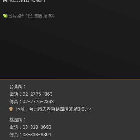
公共場所
,
刑法
,
簽賭
,
賭博罪
台北所：
電話：02-2775-1363
傳真：02-2775-2393
地址：台北市忠孝東路四段311號3樓之4
桃園所：
電話：03-338-3693
傳真：03-338-6393