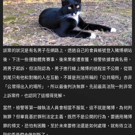
該案的狀況是有名男子在網路上，透過自己的會員帳號登入賭博網站
後，下注一些運動體育賽事，後來業者遭查獲，檢警依據會員名冊，
將男子起訴，但法院認為，男子進行線上賭博的過程並不公開，從頭
到尾只有他和對賭的人在互動，不算是刑法所稱的「公共場所」亦非
「公眾得出入的場所」，所以最後判決無罪。先前最高法院一則非常
上訴案件，也認同了這樣得見解。
當然，檢警等第一線執法人員會相當不服氣，這不就是賭博，為何判
無罪？但畢竟基於罪刑法定主義，既然不是公開的行為，要適用賭博
罪的條文，恐怕有困難，至於未來要修法還是如何處理，就有待立法
院的委員們去做判斷了。