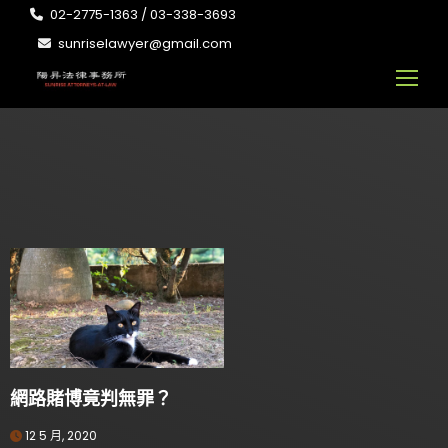
02-2775-1363 / 03-338-3693
sunriselawyer@gmail.com
網路賭博竟判無罪？
12 5 月, 2020