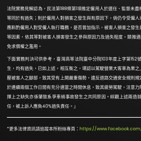
法院實務見解認為，民法第188條第1項推定僱用人於選任、監督未
等同於有過失；則於僱用人對損害之發生與有原因下，倘仍令受僱人
應斟酌僱用人對受僱人執行職務，是否曾加指示，被害人損害之發生
等因素，依其等對被害人損害發生之參與原因力及過失程度，類推適
免求償權之濫用。
下面實務判決可供參考，臺灣高等法院臺中分院103年度上字第15
生，均有過失，已如上述，相互衡之，堪認以駕駛營業大客車為業之
壓被害人之腳部，致其受有上開嚴重傷勢，違反道路交通安全規則規
於連續兩個工作日間有充分適當之時間休息，致其疲勞駕駛，注意力
揮上之缺失亦係肇致系爭車禍事故發生之共同原因。綜觀上述兩造就
任，被上訴人應負40%過失責任。」
*更多法律資訊請追蹤本所粉絲專頁：
https://www.facebook.com/