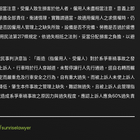
盡相當注意，受僱人致生損害於他人者，僱用人未盡相當注意，意義上即
承擔全部責任，衡諸情理，實難謂適當。故適用僱用人之求償權時，仍
是否因僱用人管理上之缺失所致，設備是否不完備、勞務是否過於疲憊
用民法第217條規定，依過失相抵之法則，妥當分配損害之負擔，以避
2號民事判決意旨：「兩造（指僱用人、受僱人）對於系爭車禍事故之發
上訴人，行車時於行人穿越道，未暫停讓行人先行通過，逕自右轉而輾
定而嚴重危及行車安全之行為，自有重大過失。而被上訴人未使上訴人
降低，肇生本件事故之管理上缺失，難認無過失，且被上訴人此管理指
造成系爭車禍事故之原因力與過失程度，應認上訴人應負60%過失責
sunriselawyer