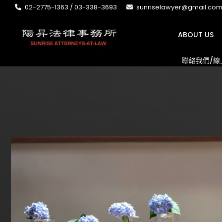
02-2775-1363 / 03-338-3693
sunriselawyer@gmail.co
ABOUT US
聯絡我們/線