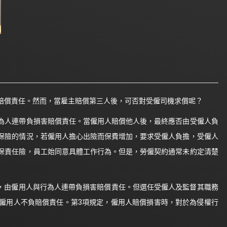
賠償責任。然而，當雇主賠償第三人後，可否對受僱司機求償呢？
為人連帶負損害賠償責任。當僱用人賠償他人後，最終應否由受僱人負
保險的情況，若僱用人擔心出險而保費增加，要求受僱人負擔，受僱人
保責任險，員工始同意具體工作行為。但是，勞僱契約通常未約定清楚
者，由僱用人與行為人連帶負損害賠償責任。但選任受僱人及監督其職務
僱用人不負賠償責任。第3項規定，僱用人賠償損害時，對於為侵權行