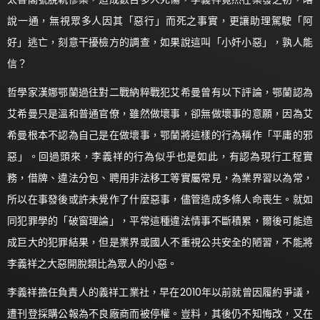
說一通，無視眾多人因其「惡行」而死之事實，更讓助理駕駛「阿
好」逃亡，刻意干擾檢方的調查，如果說這叫「小奸小惡」，孰人能
信？
哲學家漢娜鄂蘭過往對二戰納粹戰犯艾希曼曾有以下評論，鄂蘭認為
艾希曼只是溫和普通官僚，雖然做壞事，卻無做壞事的意願，因為艾
希曼根本不認為自己是在做壞事，鄂蘭將這樣的行為稱作「平庸的邪
惡」。回過頭來，李義祥的行為似乎也是如此，有認為現行工程實
務，借牌、違法分包、聘用非法移工等實屬常見，為業界習以為常，
所以在事發後或許未覺作了什麼惡事，儘管造成多條人命喪生。就如
同犯罪學的「破窗理論」，平常這種違法情事不斷積累，爾後可能造
成巨大的犯罪結果，但是業界或國人不重視公共安全的陋習，不能將
李義祥之大惡開脫類比為眾人的小惡。
李義祥擔任負責人的義祥工業社，早在2010年以前就曾因履約爭議，
遭刊登採購公報為不良廠商而被停權。豈料，其後仍不知悔改，又在