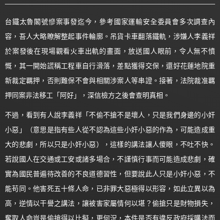
台鐵太魯閣號慘案事發迄今，參考國家運輸安全委員會多次調查內
容，吾人大略瞭解整起事件輪廓。吊貨卡車翻落鐵軌，涉嫌人李義祥
於案發後在現場觀看火車出軌的畫面，放送國人眼前，令人無不憤
慨，其一開始謊稱工程車自行滑落，差點獲得交保，還好花蓮地院重
新裁定羈押，否則難保不會與相關涉案人等串證。接著，法院裁准羈
押同案非法移工「阿好」，深信檢方之後會查明真相。
不過，看到有人說李義祥「不偷不搶不是壞人，只是我們身邊的小奸
小惡」（意思是指有些人從不認為這些小奸小惡的作為，可能造成重
大的悲劇，所以只是小奸小惡），這樣的講法讓人傻眼，不吐不快。
若說國人在交通或工安或諸多場合，不謹慎行事而可能造成悲劇，確
實為國民普遍待改善的不良道德習性，但要說此人只是小奸小惡，不
能苟同。他害死五十條人命，已非罪大惡極得以形容，如此立異以為
高，逆情以干譽之講法，讓被害家屬情何以堪？偷搶只是財物損失，
奪取人命豈是偷搶得以比擬，更何況，本件是否有違反政府採購法而