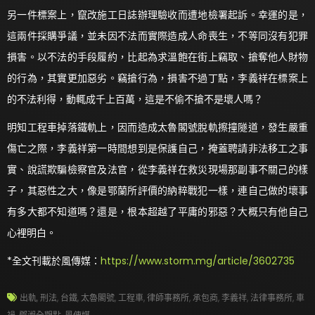
另一件標案上，竄改施工日誌辦理驗收而遭地檢署起訴。幸運的是，
這兩件採購爭議，並未因不法而實際造成人命喪生，不等同沒有犯罪
損害。以不法的手段履約，比起為求溫飽在街上竊取、搶奪他人財物
的行為，其實更加惡劣。竊搶行為，損害不過丁點，李義祥在標案上
的不法利得，動輒成千上百萬，這是不偷不搶不是壞人嗎？
明知工程車掉落鐵軌上，因而造成太魯閣號脫軌擦撞隧道，發生嚴重
傷亡之際，李義祥第一時間想到是保護自己，掩蓋聘請非法移工之事
實、說謊欺騙檢察官及法官，從李義祥在救災現場那副事不關己的樣
子，其惡性之大，像是鄂蘭所評價的納粹戰犯一樣，連自己做的壞事
有多大都不知道嗎？還是，根本超越了平庸的邪惡？大概只有他自己
心裡明白。
*全文刊載於風傳媒：
https://www.storm.mg/article/3602735
出軌
,
刑法
,
台鐵
,
太魯閣號
,
工程車
,
律師事務所
,
承包商
,
李義祥
,
法律事務所
,
車