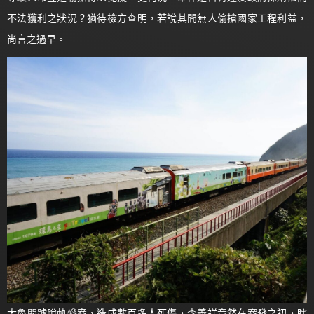
不法獲利之狀況？猶待檢方查明，若說其間無人偷搶國家工程利益，
尚言之過早。
太魯閣號脫軌慘案，造成數百多人死傷，李義祥竟然在案發之初，瞎