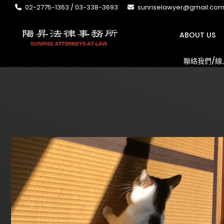
02-2775-1363 / 03-338-3693
sunriselawyer@gmail.co
ABOUT US
聯絡我們/線