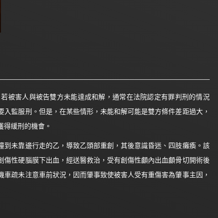
，若被害人與被告雙方未能達成和解，通常在法院認定有罪判刑的情況
要入監服刑。但是，在某些情形，未能和解可能是雙方條件差距過大，
獲得緩刑的機會。
撞到未靠邊行走的乙，導致乙頭部重創，其後意識昏迷、四肢癱瘓。該
創傷性硬腦膜下出血，經送醫救治，受有創傷性顱內出血顱骨切開術後
機車疏未注意車前狀況，因而肇事致使被害人受有重傷害為肇事主因，