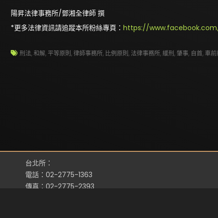
陽昇法律事務所/鄧湘全律師 撰
*更多法律資訊請追蹤本所粉絲專頁：
https://www.facebook.com/
刑法
,
和解
,
平等原則
,
律師事務所
,
比例原則
,
法律事務所
,
緩刑
,
肇事
,
自首
,
車前
台北所：
電話：02-2775-1363
傳真：02-2775-2393
地址：台北市忠孝東路四段311號3樓之4