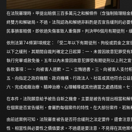
在法院審理時，甲提出賠償三百多萬元之和解條件（含強制險理賠金
終雙方和解破局。不過，法院認為和解絕非斟酌是否宣告緩刑的必要
民事損害賠償，即依過失傷害致人重傷罪，判決甲6個月有期徒刑，
依刑法第74條第1項規定：「受二年以下有期徒刑、拘役或罰金之
以下之緩刑，其期間自裁判確定之日起算：一、未曾因故意犯罪受有
執行完畢或赦免後，五年以內未曾因故意犯罪受有期徒刑以上刑之宣
各款事項：一、向被害人道歉。二、立悔過書。三、向被害人支付
五、向指定之政府機關、政府機構、行政法人、社區或其他符合公益
六、完成戒癮治療、精神治療、心理輔導或其他適當之處遇措施。七
在本件，法院願意給予被告自新之機會，主要是被告有提出相當和解
在個案是否宣告緩刑，會審酌每個案件的特性。在大部份案件，若無
由前述案例可知，法院審查被告是否符合緩刑之法定要件，還會注意
性、相當性與必要性之價值要求。不過還是要注意，不見得在其他案