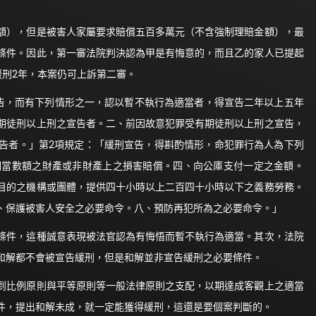
額），但是被害人家屬要求賠償五百多萬元（不含強制理賠金額），最
條件。因此，第一審法院判決認為甲是有悔意的，而且乙的家人已提起
緩刑2年，本案仍可上訴第二審。
宣告，而有下列情形之一，認以暫不執行為適當者，得宣告二年以上五年
期徒刑以上刑之宣告者。二、前因故意犯罪受有期徒刑以上刑之宣告，
告者。」第2項規定：「緩刑宣告，得斟酌情形，命犯罪行為人為下列
相當數額之財產或非財產上之損害賠償。四、向公庫支付一定之金額。
目的之機構或團體，提供四十小時以上二百四十小時以下之義務勞務。
、保護被害人安全之必要命令。八、預防再犯所為之必要命令。」
條件，這種誠意表現被法官認為有悔悟而暫不執行為適當。其次，法院
和解都不會被宣告緩刑，但是和解並非宣告緩刑之必要條件。
到比例原則與平等原則等一般法律原則之支配，以期達成客觀上之適當
件，提出和解未成，就一定能獲得緩刑，這還是要個案判斷的。