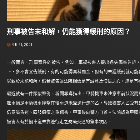
刑事被告未和解，仍能獲得緩刑的原因？
4 5 月, 2021
一般而言，刑事案件的被告，例如：車禍被害人提出過失傷害告訴
下，多不會宣告緩刑，有的可能得易科罰金，但有的未獲緩刑就可能
以致於未能和解，假若被告讓法院相信是有誠意及悔悟之心，還是有
最近就有一件類似案例，新聞報導指出，甲騎機車未注意車前狀況而
起車禍是甲騎機車撞擊在慢車道未靠邊行走的乙，導致被害人乙受有
仍意識昏迷、四肢癱瘓之重傷害，甲事後向警方自首。法院認為甲騎
被害人有於慢車道未靠邊行走之妨礙交通的肇事次因。