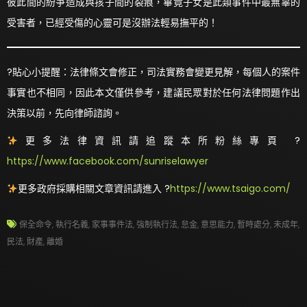
彼此間的紛爭造成與孩子間的裂痕，畢竟子女是此類事件中最無辜的
受害者，已經受傷的心靈可是沒辦法輕易撫平的！
?貼心小提醒：法律條文會修正，司法實務會變更見解，每個人的案件
事實也不相同，因此本文僅供參考，建議民眾對於任何法律問題作出
決策以前，先向律師諮詢。
更多法律資訊請追蹤本所粉絲專頁 ?
https://www.facebook.com/sunriselawyer
更多政府採購相關文章資訊請進入 ?
https://www.tsaigo.com/
保全命令
,
執行名義
,
家事事件法
,
強制執行法
,
怠金
,
意思能力
,
暫時處分
,
未成年
,
民法
,
財產
,
離婚