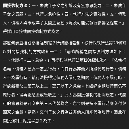
間接強制方法
：一、未成年子女之年齡及有無意思能力。二、未成年
子女之意願。三、執行之急迫性。四、執行方法之實效性。五、債務
人、債權人與未成年子女間之互動狀況及可能受執行影響之程度。」
得採用直接或間接強制方式為之。
那麼何謂直接或間接強制呢？所謂間接強制，從行政執行法第28條可
以對間接強制的方式略知一二：「前條所稱之間接強制方法如下：
一、代履行。二、怠金。」再從強制執行法第128條則規定：「依執行
名義，債務人應為一定之行為，而其行為非他人所能代履行者，債務
人不為履行時，執行法院得定債務人履行之期間。債務人不履行時，
得處新臺幣三萬元以上三十萬元以下之怠金。其續經定期履行而仍不
履行者，得再處怠金或管收之。」此即為間接強制的相關規定，代履
行的意思就是可交由第三人代替為之，怠金則是指不履行時應交付與
國家之金錢，當然，交付子女之行為並非他人所能代為履行，因此在
間接強制上應是以怠金為主。