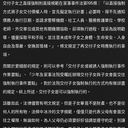
交付子女之直接強制則直接規範在家事事件法第195條：「以直接強制
方式將子女交付債權人時，宜先擬定執行計畫；必要時，得不先通知
債務人執行日期，並請求警察機關、社工人員、醫療救護單位、學校
老師、外交單位或其他有關機關協助。前項執行過程，宜妥為說明勸
導，儘量採取平和手段，並注意未成年子女之身體、生命安全、人身
自由及尊嚴，安撫其情緒。」，條文規定了再交付子女時應執行的事
項。
而關於更細部的規定，則可以參考「交付子女或被誘人強制執行事件
作業要點」、「少年及家事法院受囑託辦理交付子女與子女會面交往
強制執行事件要點」，對於法院交付子女強制執行的方式均有做詳盡
的規定。綜上所述，交付子女是可以強制執行的。
話雖如此，法律儘管有明文規定，但是子女畢竟不是財產，也不是任
何人的所有物，法條中冰冷的文字規範，僅僅只是代表父母有會面交
往之權限，無論如何，為人父母仍必須要好好協調並遵守約定，別讓