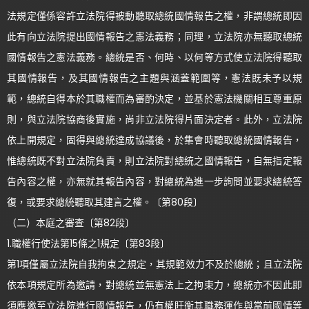
法規定僅係容許立法院得被動聽取總統國情報告之權，非謂總統即因
此有向立法院提出國情報告之憲法義務；同理，立法院亦無聽取總統
國情報告之憲法義務。總統是否、何時、以何等方式使立法院得聽取
其國情報告，及其國情報告之主題與涵蓋範圍等，憲法既未予以規
範，總統自得本於其職權而為審酌決定，並基於憲法機關相互尊重原
則，與立法院協商後實施，尚非立法院得片面決定者。此外，立法院
依上開規定，固得與總統達成協議後，於集會時聽取總統國情報告，
惟總統既不對立法院負責，則立法院對總統之國情報告，自無指定報
告內容之權，亦無就其報告內容，對總統為進一步詢問並要求總統答
復，或要求總統聽取其建言之權。〔第80段〕
（二）本庭之審查〔第82段〕
1.職權行使法第15條之1規定〔第83段〕
第1項僅屬立法院自我拘束之規定，其規範效力不及於總統；且立法院
依本項規定所為邀請，對總統並無憲法上之拘束力，總統亦不因此即
須應邀至立法院進行國情報告，仍有權盱衡其職務運作與當前國情等