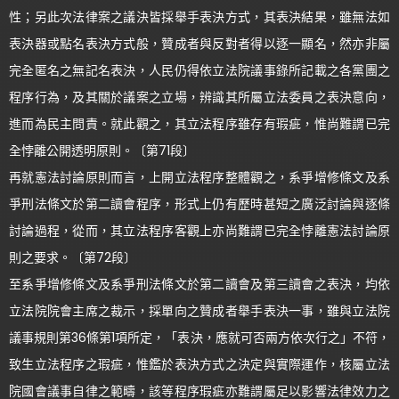
性；另此次法律案之議決皆採舉手表決方式，其表決結果，雖無法如
表決器或點名表決方式般，贊成者與反對者得以逐一顯名，然亦非屬
完全匿名之無記名表決，人民仍得依立法院議事錄所記載之各黨團之
程序行為，及其關於議案之立場，辨識其所屬立法委員之表決意向，
進而為民主問責。就此觀之，其立法程序雖存有瑕疵，惟尚難謂已完
全悖離公開透明原則。〔第71段〕
再就憲法討論原則而言，上開立法程序整體觀之，系爭增修條文及系
爭刑法條文於第二讀會程序，形式上仍有歷時甚短之廣泛討論與逐條
討論過程，從而，其立法程序客觀上亦尚難謂已完全悖離憲法討論原
則之要求。〔第72段〕
至系爭增修條文及系爭刑法條文於第二讀會及第三讀會之表決，均依
立法院院會主席之裁示，採單向之贊成者舉手表決一事，雖與立法院
議事規則第36條第1項所定，「表決，應就可否兩方依次行之」不符，
致生立法程序之瑕疵，惟鑑於表決方式之決定與實際運作，核屬立法
院國會議事自律之範疇，該等程序瑕疵亦難謂屬足以影響法律效力之