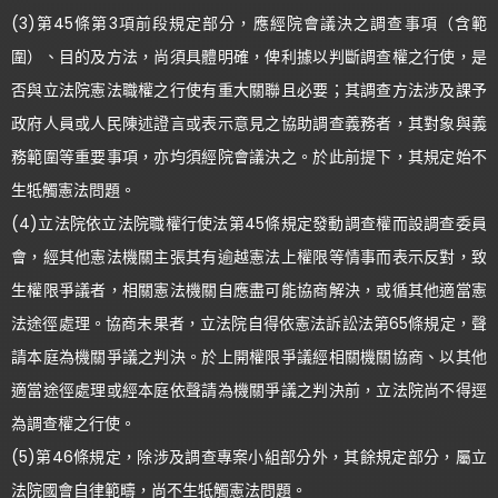
(3)第45條第3項前段規定部分，應經院會議決之調查事項（含範
圍）、目的及方法，尚須具體明確，俾利據以判斷調查權之行使，是
否與立法院憲法職權之行使有重大關聯且必要；其調查方法涉及課予
政府人員或人民陳述證言或表示意見之協助調查義務者，其對象與義
務範圍等重要事項，亦均須經院會議決之。於此前提下，其規定始不
生牴觸憲法問題。
(4)立法院依立法院職權行使法第45條規定發動調查權而設調查委員
會，經其他憲法機關主張其有逾越憲法上權限等情事而表示反對，致
生權限爭議者，相關憲法機關自應盡可能協商解決，或循其他適當憲
法途徑處理。協商未果者，立法院自得依憲法訴訟法第65條規定，聲
請本庭為機關爭議之判決。於上開權限爭議經相關機關協商、以其他
適當途徑處理或經本庭依聲請為機關爭議之判決前，立法院尚不得逕
為調查權之行使。
(5)第46條規定，除涉及調查專案小組部分外，其餘規定部分，屬立
法院國會自律範疇，尚不生牴觸憲法問題。