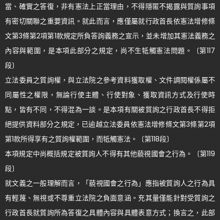
當、確實之答復，非有憲法上正當理由，不得隱匿不揭露與質詢事項
有密切關聯之重要資訊。就此而言，應僅屬就行政首長依憲法增修條
文第3條第2項第1款規定所負答詢義務之宣示，並未增加其憲法義務之
內容與範圍，是本項此部分之規定，尚不生牴觸憲法問題。〔第117
段〕
立法委員之質詢權，與立法院之參考資料獲取權、文件調閱權係屬不
同屬性之權限，無論行使主體、行使對象、獲取資訊方式及行使時
點，皆有不同，不得混為一談。是本項有關被質詢之行政首長不得拒
絕提供資料部分之規定，已逾越立法委員依憲法增修條文第3條第2項
第1款所得享有之質詢權範圍，而牴觸憲法。〔第118段〕
本項規定中尚概括規定被質詢人不得有其他藐視國會之行為。〔第119
段〕
就文義之一般理解而言，「藐視國會之行為」應指被質詢人之行為具
有輕蔑、無視或不尊重立法院之負面意涵。充其量僅能針對受質詢之
行政首長就質詢所為答復之具體內容與具體表意方式；換言之，此部