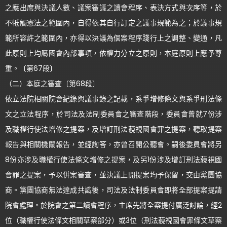
之應出席與決議人數、議案審議之讀會程序、表決方式與次序等，於
不牴觸憲法之範圍內，自得依其自行訂定之議事規範為之；於議事規
範所容許之範圍內，亦得以決議為個案程序踐行上之調整、變通，凡
此原則上均屬國會內部事項，依權力分立之原則，本庭原則上應予尊
重。〔第67段〕
（二）本庭之審查〔第68段〕
依立法院相關院會紀錄與議事錄之記載，系爭增修條文與系爭刑法條
文之立法程序，於司法及法制委員會之審查階段，委員會曾就7份涉
及職權行使法增修之提案，及增訂刑法藐視國會罪之提案，聽取提案
報告與相關機關報告，並經詢答，亦曾召開公聽會。嗣後委員會將另
8份亦涉及職權行使法條文增修之提案，及另1份涉及增訂刑法藐視國
會罪之提案，予以併案審查，並決議上開提案均予保留，交由黨團協
商。黨團協商無法達成共識後，司法及法制委員會即將全部提案提請
院會處理。於院會之第二讀會程序，主席先將全案提付廣泛討論，經2
位（職權行使法條文相關草案部分）或3位（刑法藐視國會罪條文草案