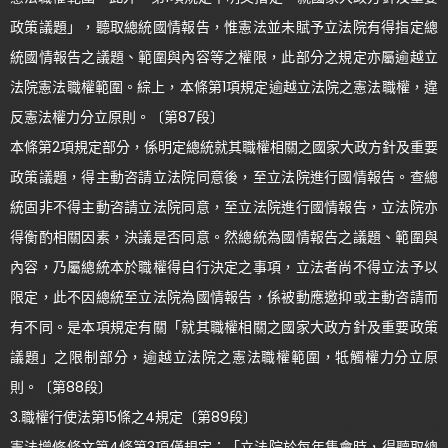
政策議題」，聽取總統國情報告，惟憲法並未賦予立法院有得指定總
統國情報告之議題、範圍與內容等之權限，此部分之規定亦屬逾越立
法院憲法職權範圍。綜上，本條第1項規定逾越立法院之憲法職權，違
反憲法權力分立原則。〔第87段〕
本條第2項規定部分，係明定總統就其職權相關之國家大政方針及重要
政策議題，得主動咨請立法院同意後，至立法院進行國情報告。查總
統固非不得主動咨請立法院同意，至立法院進行國情報告，立法院亦
得衡酌相關因素，決議是否同意。然總統為國情報告之議題、範圍與
內容，乃屬總統本於職權得自行決定之事項，立法者尚不得立法予以
限定，此不因總統至立法院為國情報告，係被動應邀抑或主動咨請而
有不同。是本項規定有關「就其職權相關之國家大政方針及重要政策
議題」之限制部分，逾越立法院之憲法職權範圍，牴觸權力分立原
則。〔第88段〕
3.職權行使法第15條之4規定〔第89段〕
憲法增修條文第4條第3項僅規定：「立法院於每年集會時，得聽取總