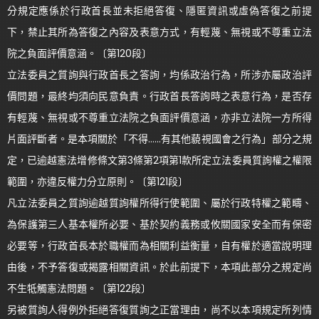
分規定應係於行政首長並未拒絕答復、隱匿資訊或虛偽答復之前提
下，禁止其所為答復之內容及表意方式，有輕蔑、無視或不尊重立法
院之負面評價意涵。〔第120段〕
立法委員之質詢與行政首長之答詢，均係政治行為，所涉亦屬政治評
價問題，最終均須向民意負責。行政首長答詢時之表意行為，是否存
有輕蔑、無視或不尊重立法院之負面評價意涵，亦非立法院一方所得
片面評斷者。是本項關於「不得……有其他藐視國會之行為」部分之規
定，已逾越憲法增修條文第3條第2項第1款所定立法委員質詢權之權限
範圍，亦違反權力分立原則。〔第121段〕
凡立法委員之質詢逾越質詢權所得行使範圍、屬於行政特權之範疇、
為保護第三人基本權所必要、基於契約義務或攸關國家安全而有保密
必要等，行政首長本於職權而為相關利益衡量，自有權於適當說明理
由後，不予答復或揭露相關資訊。於此前提下，本項此部分之規定尚
不生牴觸憲法問題。〔第122段〕
另被質詢人得例外拒絕答復質詢之正當理由，尚不以本項規定所列情