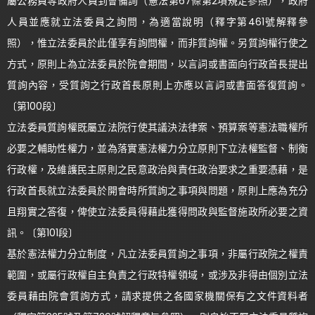
屬公務員等政府人員到會備詢（憲法第67條第2項規定參照），政府
人員並應就立法委員之詢問，為適當說明（釋字第461號解釋參
照），惟立法委員於此僅享有詢問權，而非質詢權。另質詢權行使之
方式，原則上為立法委員於院會期間，以言詞或書面向行政首長提出
質詢內容，受質詢之行政首長原則上亦應以言詞或書面答復質詢。
〔第100段〕
立法委員質詢權既屬立法院行使其議決法律案、預算案等憲法職權所
必要之輔助性權力，並為落實憲法權力分立原則下立法權監督、制衡
行政權，及維護民主原則之民意政治與責任政治要求之重要憑藉，是
行政首長就立法委員於開會時所質詢之事項與問題，原則上應為充分
且翔實之答復，俾使立法委員得藉此獲得問政與監督施政所必要之資
訊。〔第101段〕
基於憲法權力分立制度，凡立法委員質詢之事項，非屬行政院之權責
範圍，或屬行政權自主負責之行政特權領域，或涉及非得由個別立法
委員藉由院會質詢方式，請求提供之各國家機關保有之文件資料者