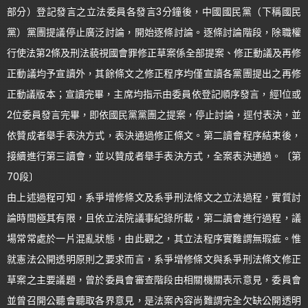
部分）登記發言之立法委員各發言3分鐘後，中國國民黨（下稱國民
黨）黨團提議停止廣泛討論，開始逐條討論。逐條討論階段，除職權
行使法第2條及刑法藐視國會罪修正草案係全部提案、修正動議及再修
正動議均予宣讀外，其餘條文之修正程序均僅宣讀各黨團提出之再修
正動議版本；宣讀完畢，主席均指示由委員依登記順序發言，經1位或
2位委員發言完畢，即依國民黨黨團之提案，停止討論，逕付表決，並
依贊成者舉手表決方式，表決通過修正條文。第二讀會程序結束後，
接續進行第三讀會，並以贊成者舉手表決方式，全案表決通過。〔第
70段〕
由上述過程可知，系爭增修條文及系爭刑法條文之立法過程，實質討
論時間極其有限，且依立法院議事紀錄所載，第二讀會進行過程，議
場常常處於一片混亂狀態，由此觀之，其立法程序實難謂無瑕疵。惟
就憲法公開透明原則之要求而言，系爭增修條文與系爭刑法條文修正
草案之主要議題，曾於委員會審查階段由相關機關表示意見，委員會
並曾召開公聽會聽取各界意見，是法案內容尚難謂完全欠缺公開透明