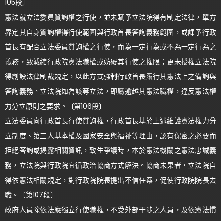
105段〕
憲法就立法委員質詢權之行使，並未賦予立法院得有制定法律，單方
界定其自身質詢權得行使範圍與行政首長答詢義務範圍，或課予行政
首長有配合立法委員質詢權之行使，而為一定行為或不為一定行為之
義務，致減縮行政院憲法職權或妨礙其行使之權限；更未授權立法院
得創設法律制裁規定，以此方式強制行政首長履行其憲法上之備詢與
答詢義務。立法院如為該等立法，即屬逾越其憲法職權，違反憲法權
力分立原則之要求。〔第106段〕
立法委員向行政首長行使質詢權，行政首長基於上述維護憲法權力分
立制度、第三人基本權及國家安全與福祉等理由，認有保密之必要而
拒絕答詢或揭露相關資訊，致生爭議時，本於憲法機關之憲法忠誠義
務，立法院與行政院宜循政治協商方式解決。協商未果者，立法院自
得依憲法相關規定，對行政院院長提出不信任案，促使行政院院長去
職。〔第107段〕
政府人員除依法應獨立行使職權，不受外部干涉之人員，及依憲法慣