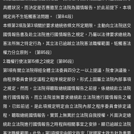
具體狀況，而決定是否應邀至立法院為國情報告。於此前提下，本項
規定尚不生牴觸憲法問題。〔第84段〕
本條第2項及第3項關於要求總統依條文所定期限，主動向立法院送交
國情報告書及赴立法院進行國情報告之規定，乃屬以法律要求總統為
憲法所無之特定行為，其立法已逾越立法院憲法職權範圍，牴觸憲法
權力分立原則。〔第85段〕
2.職權行使法第15條之2規定〔第86段〕
第1項有關立法院得經全體立法委員四分之一以上提議，院會決議後，
由程序委員會排定議程之程序規定部分，形式上固屬立法院內部事項
之規定，然而，立法院得聽取總統國情報告之前提，係總統赴立法院
進行國情報告，而立法院並無要求總統赴立法院進行國情報告之權
限，已如前述。是此項規定明定由立法院內部之程序委員會排定議
程，聽取總統國情報告，實質上無異於立法院自我授權，片面決定總
統赴立法院進行國情報告之時程與相關事宜之安排，顯已逾越立法院
憲法職權範圍。此外，第1項規定中明文指定「就國家大政方針及重要