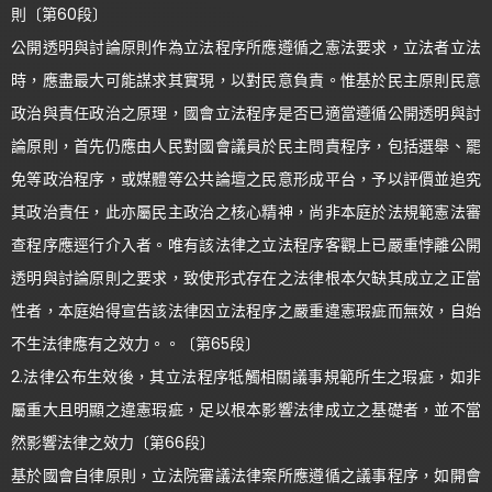
則〔第60段〕
公開透明與討論原則作為立法程序所應遵循之憲法要求，立法者立法
時，應盡最大可能謀求其實現，以對民意負責。惟基於民主原則民意
政治與責任政治之原理，國會立法程序是否已適當遵循公開透明與討
論原則，首先仍應由人民對國會議員於民主問責程序，包括選舉、罷
免等政治程序，或媒體等公共論壇之民意形成平台，予以評價並追究
其政治責任，此亦屬民主政治之核心精神，尚非本庭於法規範憲法審
查程序應逕行介入者。唯有該法律之立法程序客觀上已嚴重悖離公開
透明與討論原則之要求，致使形式存在之法律根本欠缺其成立之正當
性者，本庭始得宣告該法律因立法程序之嚴重違憲瑕疵而無效，自始
不生法律應有之效力。。〔第65段〕
2.法律公布生效後，其立法程序牴觸相關議事規範所生之瑕疵，如非
屬重大且明顯之違憲瑕疵，足以根本影響法律成立之基礎者，並不當
然影響法律之效力〔第66段〕
基於國會自律原則，立法院審議法律案所應遵循之議事程序，如開會