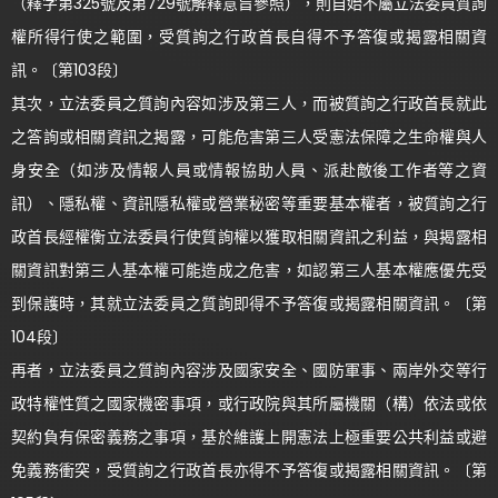
（釋字第325號及第729號解釋意旨參照），則自始不屬立法委員質詢
權所得行使之範圍，受質詢之行政首長自得不予答復或揭露相關資
訊。〔第103段〕
其次，立法委員之質詢內容如涉及第三人，而被質詢之行政首長就此
之答詢或相關資訊之揭露，可能危害第三人受憲法保障之生命權與人
身安全（如涉及情報人員或情報協助人員、派赴敵後工作者等之資
訊）、隱私權、資訊隱私權或營業秘密等重要基本權者，被質詢之行
政首長經權衡立法委員行使質詢權以獲取相關資訊之利益，與揭露相
關資訊對第三人基本權可能造成之危害，如認第三人基本權應優先受
到保護時，其就立法委員之質詢即得不予答復或揭露相關資訊。〔第
104段〕
再者，立法委員之質詢內容涉及國家安全、國防軍事、兩岸外交等行
政特權性質之國家機密事項，或行政院與其所屬機關（構）依法或依
契約負有保密義務之事項，基於維護上開憲法上極重要公共利益或避
免義務衝突，受質詢之行政首長亦得不予答復或揭露相關資訊。〔第