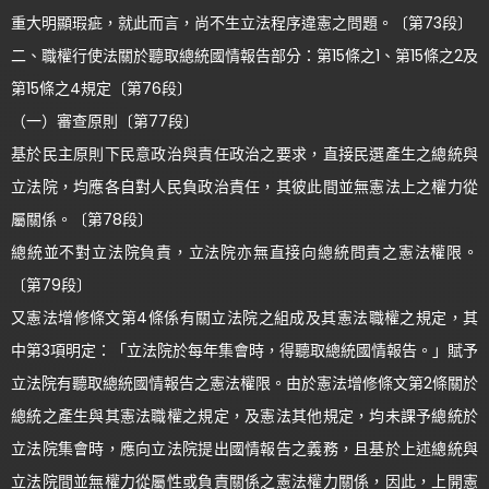
重大明顯瑕疵，就此而言，尚不生立法程序違憲之問題。〔第73段〕
二、職權行使法關於聽取總統國情報告部分：第15條之1、第15條之2及
第15條之4規定〔第76段〕
（一）審查原則〔第77段〕
基於民主原則下民意政治與責任政治之要求，直接民選產生之總統與
立法院，均應各自對人民負政治責任，其彼此間並無憲法上之權力從
屬關係。〔第78段〕
總統並不對立法院負責，立法院亦無直接向總統問責之憲法權限。
〔第79段〕
又憲法增修條文第4條係有關立法院之組成及其憲法職權之規定，其
中第3項明定：「立法院於每年集會時，得聽取總統國情報告。」賦予
立法院有聽取總統國情報告之憲法權限。由於憲法增修條文第2條關於
總統之產生與其憲法職權之規定，及憲法其他規定，均未課予總統於
立法院集會時，應向立法院提出國情報告之義務，且基於上述總統與
立法院間並無權力從屬性或負責關係之憲法權力關係，因此，上開憲