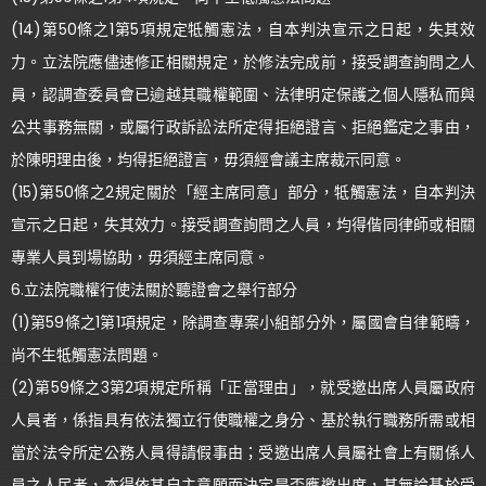
(14)第50條之1第5項規定牴觸憲法，自本判決宣示之日起，失其效
力。立法院應儘速修正相關規定，於修法完成前，接受調查詢問之人
員，認調查委員會已逾越其職權範圍、法律明定保護之個人隱私而與
公共事務無關，或屬行政訴訟法所定得拒絕證言、拒絕鑑定之事由，
於陳明理由後，均得拒絕證言，毋須經會議主席裁示同意。
(15)第50條之2規定關於「經主席同意」部分，牴觸憲法，自本判決
宣示之日起，失其效力。接受調查詢問之人員，均得偕同律師或相關
專業人員到場協助，毋須經主席同意。
6.立法院職權行使法關於聽證會之舉行部分
(1)第59條之1第1項規定，除調查專案小組部分外，屬國會自律範疇，
尚不生牴觸憲法問題。
(2)第59條之3第2項規定所稱「正當理由」，就受邀出席人員屬政府
人員者，係指具有依法獨立行使職權之身分、基於執行職務所需或相
當於法令所定公務人員得請假事由；受邀出席人員屬社會上有關係人
員之人民者，本得依其自主意願而決定是否應邀出席，其無論基於受