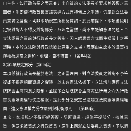
自主性，如行政首長之表意並非出自質詢立法委員並要求其答復之意
圖者，則即便行政首長言語表達方式有禮儀上之爭議，仍屬對立法委
員質詢之答復，均非本項規定所稱反質詢。於此前提下，本項後段明
定被質詢人不得反質詢部分，乃理之當然，尚不生牴觸憲法問題。至
立法委員之質詢與行政首長之答詢，因言語表達方式而生禮儀上之爭
議時，本於立法院與行政院彼此尊重之立場，理應由主席本於議事指
揮權為適當之調和、處理，自不待言。〔第114段〕
3.第2項規定部分〔第115段〕
本項係就行政首長基於憲法上之正當理由，對立法委員之質詢不予答
復或不揭露相關資訊之權限，於未有憲法依據下，立法增加應經立法
院院會主席同意之限制，並賦予立法院院會主席憲法所無之介入行政
首長憲法職權行使之權限，是此部分之規定已逾越立法院憲法職權範
圍，違反憲法權力分立原則與制衡原則。〔第116段〕
其次，本項規定不得拒絕答復、隱匿資訊、虛偽答復部分，核其意
旨，係要求被質詢之行政首長，原則上應就立法委員之質詢，予以適