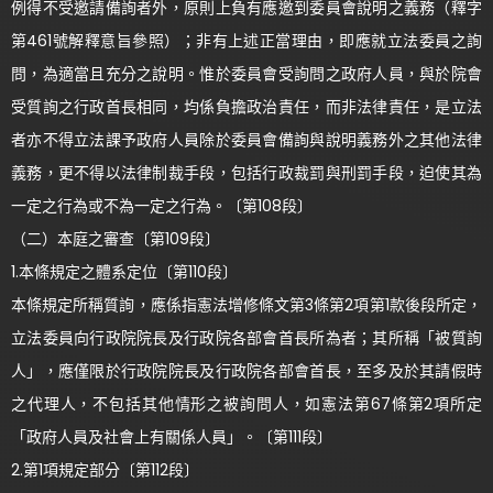
例得不受邀請備詢者外，原則上負有應邀到委員會說明之義務（釋字
第461號解釋意旨參照）；非有上述正當理由，即應就立法委員之詢
問，為適當且充分之說明。惟於委員會受詢問之政府人員，與於院會
受質詢之行政首長相同，均係負擔政治責任，而非法律責任，是立法
者亦不得立法課予政府人員除於委員會備詢與說明義務外之其他法律
義務，更不得以法律制裁手段，包括行政裁罰與刑罰手段，迫使其為
一定之行為或不為一定之行為。〔第108段〕
（二）本庭之審查〔第109段〕
1.本條規定之體系定位〔第110段〕
本條規定所稱質詢，應係指憲法增修條文第3條第2項第1款後段所定，
立法委員向行政院院長及行政院各部會首長所為者；其所稱「被質詢
人」，應僅限於行政院院長及行政院各部會首長，至多及於其請假時
之代理人，不包括其他情形之被詢問人，如憲法第67條第2項所定
「政府人員及社會上有關係人員」。〔第111段〕
2.第1項規定部分〔第112段〕