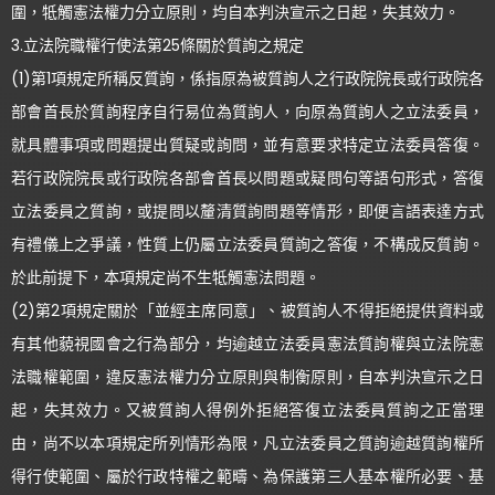
圍，牴觸憲法權力分立原則，均自本判決宣示之日起，失其效力。
3.立法院職權行使法第25條關於質詢之規定
(1)第1項規定所稱反質詢，係指原為被質詢人之行政院院長或行政院各
部會首長於質詢程序自行易位為質詢人，向原為質詢人之立法委員，
就具體事項或問題提出質疑或詢問，並有意要求特定立法委員答復。
若行政院院長或行政院各部會首長以問題或疑問句等語句形式，答復
立法委員之質詢，或提問以釐清質詢問題等情形，即便言語表達方式
有禮儀上之爭議，性質上仍屬立法委員質詢之答復，不構成反質詢。
於此前提下，本項規定尚不生牴觸憲法問題。
(2)第2項規定關於「並經主席同意」、被質詢人不得拒絕提供資料或
有其他藐視國會之行為部分，均逾越立法委員憲法質詢權與立法院憲
法職權範圍，違反憲法權力分立原則與制衡原則，自本判決宣示之日
起，失其效力。又被質詢人得例外拒絕答復立法委員質詢之正當理
由，尚不以本項規定所列情形為限，凡立法委員之質詢逾越質詢權所
得行使範圍、屬於行政特權之範疇、為保護第三人基本權所必要、基