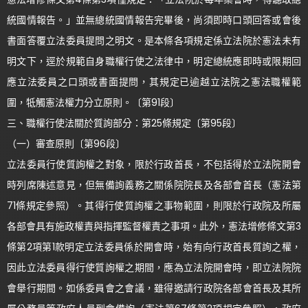
統國情報告。」並無總統國情報告完畢後，尚須即時口頭回答或會後
書面答覆立法委員提問之明文。是本條各項規定係立法院於憲法未有
明文下，逕於規範自身職權行使之法律中，明定總統應即時或限期回
應立法委員之口頭或書面提問，其規定已逾越立法院之憲法職權範
圍，牴觸憲法權力分立原則。〔第91段〕
三、職權行使法關於質詢部分：第25條規定〔第95段〕
（一）審查原則〔第96段〕
立法委員行使質詢權之對象，限於行政首長，不包括得於立法院開會
時列席陳述意見，但無備詢義務之關係院院長及各部會首長（憲法第
71條規定參照）。其得行使質詢權之事物範圍，則限於行政院及所屬
各部會具有施政權責與指揮監督權責之事項。此外，憲法增修條文第3
條第2項第1款明定立法委員係於開會時，始有向行政首長質詢之權，
因此立法委員得行使質詢權之期間，應為立法院開會時，即立法院院
會舉行期間。如係委員會之會議，雖得邀請行政院各部會首長及其所