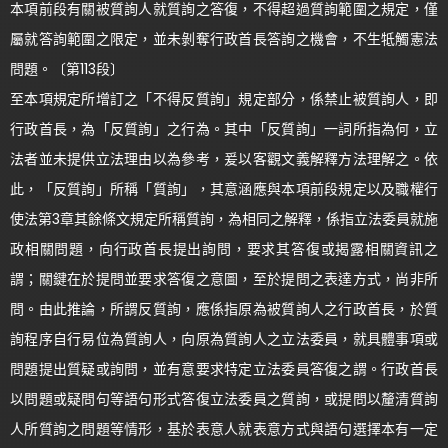
本項前段有關被質詢人就質詢之答復，不得超過質詢範圍之規定，僅
屬就答詢範圍之限定，並未剝奪行政首長答詢之機會，不生牴觸憲法
問題。〔第113段〕
至本項規定所增訂之「不得反質詢」規定部分，係禁止被質詢人，即
行政首長，為「反質詢」之行為。其中「反質詢」一詞所指為何，立
法者並未提供立法理由以為參考，爰以客觀文義解釋方法理解之。依
此，「反質詢」所稱「質詢」，其意涵應與本項前段規定以及職權行
使法第3章其餘條文規定所稱質詢，為相同之解釋，係指立法委員就施
政相關問題，向行政首長提出詢問，要求其答復或揭露相關資訊之
謂；關鍵在於提問並要求答復之意圖，至於提問之表達方式，尚非所
問。由此推論，所謂反質詢，應係指原為被質詢人之行政首長，於質
詢程序自行易位為質詢人，向原為質詢人之立法委員，就具體事項或
問題提出質疑或詢問，並有意要求特定立法委員答復之謂。行政首長
以問題或疑問句等語句形式答復立法委員之質詢，或提問以釐清質詢
人所質詢之問題等情形，基於表意人就表意方式與語句選擇本有一定