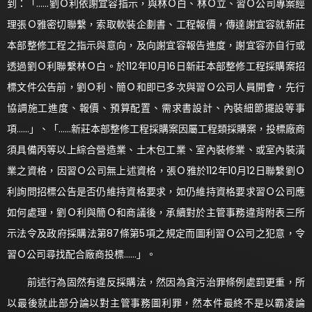
到：「……劉Ｏ利依謝宜容指示，與林Ｏ白、林Ｏ立、習Ｏ公司專案經
理張Ｏ雅密切聯繫，索取軟裝企劃書、工程報價，傳達謝宜容就新莊
本部整修工程之指示與意向，及向謝宜容報告進度，謝宜容亦自行或
透過劉Ｏ利聯繫林Ｏ白。於112年10月16日新莊本部整修工程採購案招
標文件公告前，劉Ｏ利、簡Ｏ和即已多次與習Ｏ公司人員開會，先行
協調施工進度、報價、預算配置、需求書設計、內裝細節擺設等事
項……」、「……新莊本部整修工程採購案因屬工程類採購案，投標廠商
須具備丙等以上綜合營造業、土木包工業、室內裝修業、或室內裝潢
業之資格，因習Ｏ公司無上述資格，張Ｏ雅於112年10月12日聯繫劉Ｏ
利詢問招標公告是否仍維持資格要求，如仍維持資格要求習Ｏ公司應
如何處理，劉Ｏ利與簡Ｏ和商議後，承續對於主管事務違背附表三所
示法令及政府採購法第87條第5項之規定而圖利習Ｏ公司之犯意，令
習Ｏ公司尋找配合廠商投標……」。
前述行為固然有違反採購法，然因為貪污治罪條例處罰更重，所
以最後就此部分論以對主管事務圖利罪，然本件最終不是以霸凌論