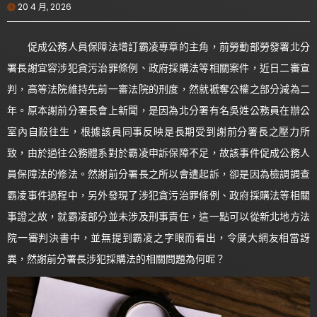
20 4 月, 2026
促成公務人員保障法增訂霸凌專章的主角，前勞動部勞發署北分
署長謝宜容涉犯貪污治罪條例、政府採購法等相關案件，近日二審宣
判，高等法院維持先前一審法院的刑度，然就褫奪公權之部分減為二
年。原本謝前分署長會上新聞，是因為北分署有名吳姓公務員在辦公
室內自殺往生，根據該員同事反映是長期受到謝前分署長之壓力所
致，由於過往公務體系對於霸凌申訴保障不足，故該事件促成公務人
員保障法的修法。然謝前分署長之所以會遭起訴，卻是因為檢調調查
霸凌事件過程中，另外發現了涉犯貪污治罪條例、政府採購法等相關
事證之故，就霸凌部分並未涉及刑事責任，這一點可以從新北地方法
院一審判決書中，並無提到霸凌之字眼而看出，令廣大網友相當訝
異，然謝前分署長涉犯採購法的相關問題為何呢？