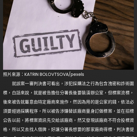
照片來源：KATRIN BOLOVTSOVA/pexels
就該案一審判決書可看出，涉犯採購法之行為包含洩密和詐術圍
標，白話來說，就是被告擔任分署長後要裝潢辦公室，但標案流標，
後來被告就屬意由特定廠商來施作，然因為用的是公家的錢，依法必
須要經過採購程序，所以被告涉嫌替該廠商量身訂做標案，並在招標
公告以前，將標案資訊先交給該廠商，然又發現該廠商不符合投標資
格，所以又去找人借牌，好讓分署長想要的那家廠商得標，判決書提