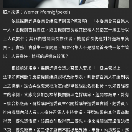
照片來源：Werner Pfennig/pexels
依據採購評選委員會組織準則第7條第1項：「本委員會置召集人
一人，由機關首長擔任，或由機關首長或其授權人員指定一級主管以
上人員擔任；其非由機關首長擔任者，機關首長仍應對評選結果負
責。」實務上會發生一個問題，如果召集人不是機關首長或一級主管
以上人員擔任，這樣的評選有效嗎？
根據前述規定，採購評選會議之召集人要求「一級主管以上」，
法律如何判斷？應按機關組織規程及編制表，判斷該召集人在編制表
上之職稱，是否與組織規程所定內部單位組設名稱相符。例如曾經發
生的案例，某廠商參加投標某機關辦理之採購案，經開標結果，計有
三家合格廠商，嗣採購評選委員會召開採購評選委員會議，經委員互
推由機關內部人員○○○擔任召集人主持會議，評選結果由其他廠商取
得第一優先議價權，該廠商則取得第二優先。後來機關辦理議價決標
予第一優先廠商，第二優先廠商不服提起異議、申訴，均遭駁回，遂