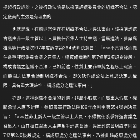
提起行政訴訟，之後行政法院是以採購評選委員會的組織不合法，認
定廠商的主張是有理由的。
也就是說，在前述案例存在組織不合法之違法事由，該採購評選
會議由非一級主管以上人員擔任召集人主持會議，當屬違法，參諸高
雄高等行政法院107年度訴字第364號判決意旨：「○○○不具資格而擔
任系爭評選委員會議之召集人，違反組織準則第7條第2項規定後段，
構成會議之組織不合法，已如前述，性質上並非單純之程序上瑕疵。
而機關之法定合議制組織不合法，即欠缺作成公法上意思決定之權
限，具有重大瑕疵性，構成處分之違法事由。」
亦即，這種組織不合法的評選，非屬小瑕疵，而屬重大瑕疵，機
關承辦人應予辨明，參照最高行政法院109年度判字第554號判決意
旨：「○○○並非上訴人一級主管以上人員，不得擔任系爭評選會議之
召集人，由其擔任召集人主持系爭評選會議，違反評選會組織準則第
7條第2項後段規定，構成原處分之違法事由，乃據此確認原處分違