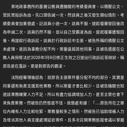
某地政事務所的基層公務員遭機關的考績委員會，以積壓公文、
受民眾投訴為由，先口頭告誡一次，然該員之後又發生類似情形，考
績委員會加重懲處，記該員小過一次，該員不服，提起復審發回後改
為申誡二次，該員仍然不服，並以自己受霸凌為由，提起復審遭駁回
後，再提起行政訴訟。該員於行政訴訟中主張，被告所稱的積壓公文
未處理，是因為事務分配不均，案量遠超其他同事，且被告還選在公
務人員保障法於2026年1月9日修正生效之日提出行政訴訟答辯狀，稱
原告是在濫訴，更是對原告的霸凌。
法院經審理後認為：就原告主張案件量分配不均的部分，其實是
同事還有負責支援其他業務，所以案量才會比較少，且被告機關也知
道該業務確實人力不足，所以有盡力協調增加人力，甚至主管也會下
來負責業務，然被告仍然態度不佳，故懲處有據：「……原告所在之單
位內確有人力比較吃緊、業務量較多之情形，然被告已協助增補人力
及增派其他人員支援處理延宕案件，且多次召開業務追蹤會議以掌握