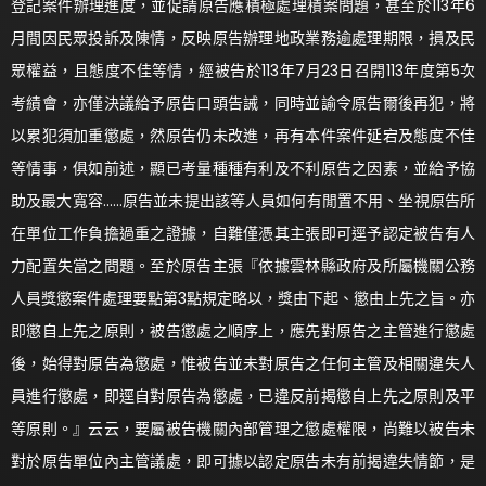
登記案件辦理進度，並促請原告應積極處理積案問題，甚至於113年6
月間因民眾投訴及陳情，反映原告辦理地政業務逾處理期限，損及民
眾權益，且態度不佳等情，經被告於113年7月23日召開113年度第5次
考績會，亦僅決議給予原告口頭告誡，同時並諭令原告爾後再犯，將
以累犯須加重懲處，然原告仍未改進，再有本件案件延宕及態度不佳
等情事，俱如前述，顯已考量種種有利及不利原告之因素，並給予協
助及最大寬容……原告並未提出該等人員如何有閒置不用、坐視原告所
在單位工作負擔過重之證據，自難僅憑其主張即可逕予認定被告有人
力配置失當之問題。至於原告主張『依據雲林縣政府及所屬機關公務
人員獎懲案件處理要點第3點規定略以，獎由下起、懲由上先之旨。亦
即懲自上先之原則，被告懲處之順序上，應先對原告之主管進行懲處
後，始得對原告為懲處，惟被告並未對原告之任何主管及相關違失人
員進行懲處，即逕自對原告為懲處，已違反前揭懲自上先之原則及平
等原則。』云云，要屬被告機關內部管理之懲處權限，尚難以被告未
對於原告單位內主管議處，即可據以認定原告未有前揭違失情節，是