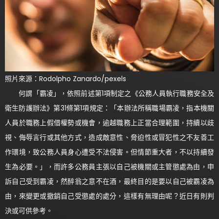
照片來源：Rodolpho Zanardo/pexels
何謂「霸凌」，依照前述第1項制定之《公務人員執行職務安全及
衛生防護辦法》第31條第1項規定：「本辦法所稱職場霸凌，指本機關
人員於職務上假借權勢或機會，逾越職務上正當合理範圍，持續以歧
視、侮辱言行或其他方式，造成敵意性、脅迫性或冒犯性之不友善工
作環境，致公務人員身心遭受不法侵害。但情節重大者，不以持續發
生為必要。」，而許多公務員主張以自己被機關或主管懲處為由，申
訴自己受到霸凌，然醉翁之意不在酒，最終目的是要以自己被霸凌為
由，來變更或撤銷自己受懲處的處分，這樣有無理由呢？近日有則判
決或可供參考。