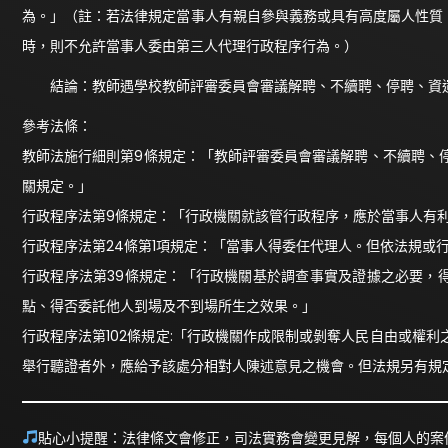
為。」（註：若法律規定當事人有親自參與義務或具有高度屬人性質
時，則不允許當事人委由第三人代理行政程序行為。）
結論：教師遇學校教師評審委員會審議解聘、不續聘、停聘、資
參考法條：
教師法施行細則第9條規定：「教師評審委員會審議解聘、不續聘、
關規定。」
行政程序法第9條規定：「行政機關就該管行政程序，應於當事人有
行政程序法第24條第1項規定：「當事人得委任代理人。但依法規或
行政程序法第39條規定：「行政機關基於調查事實及證據之必要，
點、得否委託他人到場及不到場所生之效果。」
行政程序法第102條規定:「行政機關作成限制或剝奪人民自由或權
舉行聽證者外，應給予該處分相對人陳述意見之機會。但法規另有規
貼心小提醒：法律條文會修正，司法實務會變更見解，每個人的案