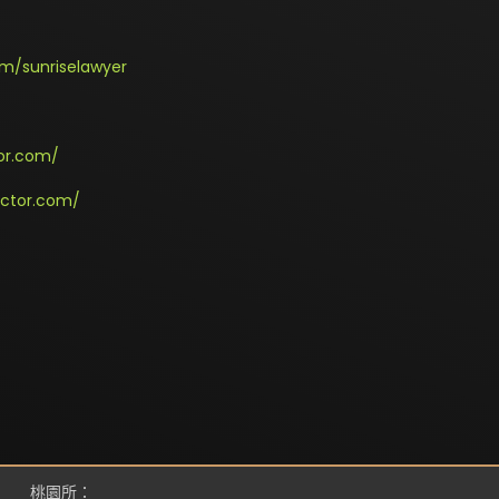
m/sunriselawyer
or.com/
octor.com/
桃園所：