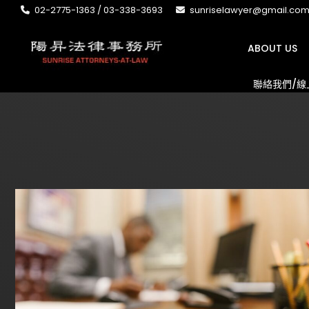
02-2775-1363 / 03-338-3693
sunriselawyer@gmail.co
ABOUT US
聯絡我們/線