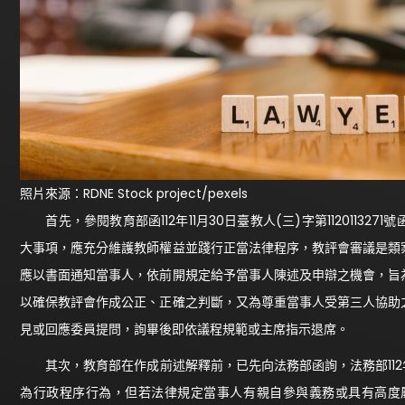
照片來源：RDNE Stock project/pexels
首先，參閱教育部函112年11月30日臺教人(三)字第1120113
大事項，應充分維護教師權益並踐行正當法律程序，教評會審議是類
應以書面通知當事人，依前開規定給予當事人陳述及申辯之機會，旨
以確保教評會作成公正、正確之判斷，又為尊重當事人受第三人協助
見或回應委員提問，詢畢後即依議程規範或主席指示退席。
其次，教育部在作成前述解釋前，已先向法務部函詢，法務部112年11月
為行政程序行為，但若法律規定當事人有親自參與義務或具有高度