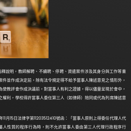
271號函釋說明，教師解聘、不續聘、停聘、資遣案件涉及其身分與工作等重
案件並作成決定前，除有法令規定得不給予當事人陳述意見之情形外，
為使教評會作成決議前，對當事人有利之證據，得以儘量呈現於會中，
之權利，學校得許當事人委任第三人（如律師）陪同或代為列席陳述意
15日法律字第11203512410號函：「當事人原則上得委任代理人代
屬人性質的程序行為時，則不允許當事人委由第三人代理行政程序行