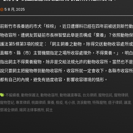
5 8 月, 2025
前新竹市長養過的市犬「棕棕」，近日遭爆料已經在四年前被送到新竹動
物收容所，遭網友質疑前市長林智堅此舉是否構成「棄養」？依照動物保
護法第5條第3項的規定：「飼主飼養之動物，除得交送動物收容處所或
直轄市、縣（市）主管機關指定之場所收容處理外，不得棄養。」，明白
指出飼主不得棄養寵物，除非是交給法規允許的動物收容所。當然也不是
說只要飼主把寵物帶到動物收容所，收容所就一定會收下，各縣市收容所
都有自己的內規，避免有過度收容，影響收容環境的情形。
不擬續養
,
動物保護法
,
動物收容所
,
動物讓渡專區
,
台北律師
,
寵物信託
,
寵物律師
,
寵物登記
,
專業律師
,
桃園律師
,
棄養
,
檢疫
,
毛小孩
,
流浪動物
,
特殊寵物
,
痞子律師
,
讓渡
,
鄧湘全律師
,
陽昇法律事務所
,
飼主