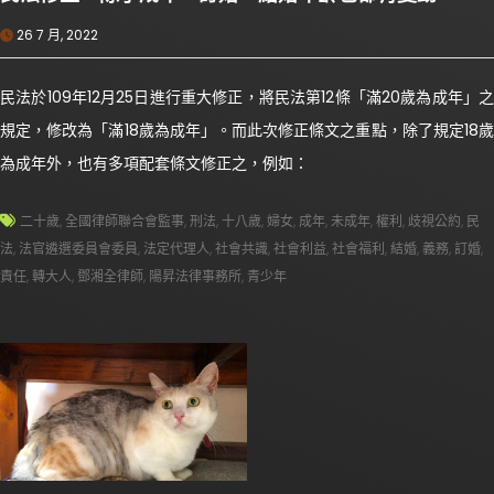
26 7 月, 2022
民法於109年12月25日進行重大修正，將民法第12條「滿20歲為成年」之
規定，修改為「滿18歲為成年」。而此次修正條文之重點，除了規定18歲
為成年外，也有多項配套條文修正之，例如：
二十歲
,
全國律師聯合會監事
,
刑法
,
十八歲
,
婦女
,
成年
,
未成年
,
權利
,
歧視公約
,
民
法
,
法官遴選委員會委員
,
法定代理人
,
社會共識
,
社會利益
,
社會福利
,
結婚
,
義務
,
訂婚
,
責任
,
轉大人
,
鄧湘全律師
,
陽昇法律事務所
,
青少年