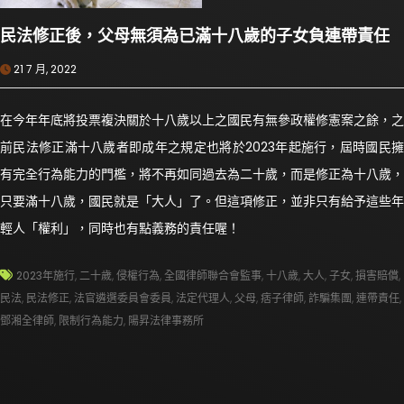
民法修正後，父母無須為已滿十八歲的子女負連帶責任
21 7 月, 2022
在今年年底將投票複決關於十八歲以上之國民有無參政權修憲案之餘，之
前民法修正滿十八歲者即成年之規定也將於2023年起施行，屆時國民擁
有完全行為能力的門檻，將不再如同過去為二十歲，而是修正為十八歲，
只要滿十八歲，國民就是「大人」了。但這項修正，並非只有給予這些年
輕人「權利」，同時也有點義務的責任喔！
2023年施行
,
二十歲
,
侵權行為
,
全國律師聯合會監事
,
十八歲
,
大人
,
子女
,
損害賠償
,
民法
,
民法修正
,
法官遴選委員會委員
,
法定代理人
,
父母
,
痞子律師
,
詐騙集團
,
連帶責任
,
鄧湘全律師
,
限制行為能力
,
陽昇法律事務所