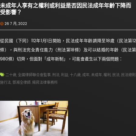
未成年人享有之權利或利益是否因民法成年年齡下降而
受影響？
26 7 月, 2022
從民國（下同）112年1月1日開始，民法成年年齡調降至18歲（民法第12
條），與刑法完全責任能力（刑法第18條）及可以結婚的年齡（民法第
980條）切齊，但面對「成年新制」，可能會產生以下兩個問題：
二十歲
,
全國律師聯合會監事
,
刑法
,
利益
,
十八歲
,
成年
,
未成年
,
權利
,
民法
,
民法總則
施行法
,
鄧湘全律師
,
陽昇法律事務所