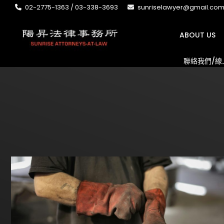
02-2775-1363 / 03-338-3693
sunriselawyer@gmail.co
ABOUT US
聯絡我們/線