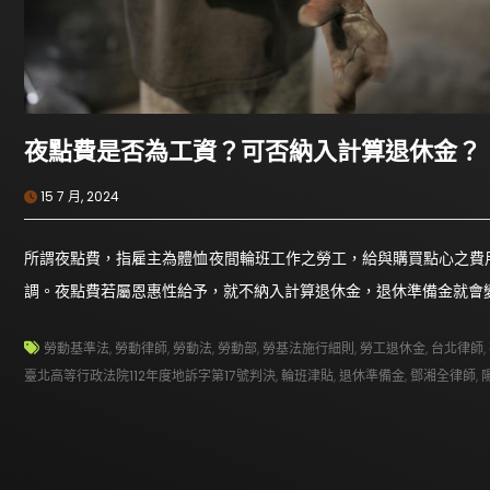
夜點費是否為工資？可否納入計算退休金？
15 7 月, 2024
所謂夜點費，指雇主為體恤夜間輪班工作之勞工，給與購買點心之費
調。夜點費若屬恩惠性給予，就不納入計算退休金，退休準備金就會
勞動基準法
,
勞動律師
,
勞動法
,
勞動部
,
勞基法施行細則
,
勞工退休金
,
台北律師
,
臺北高等行政法院112年度地訴字第17號判決
,
輪班津貼
,
退休準備金
,
鄧湘全律師
,