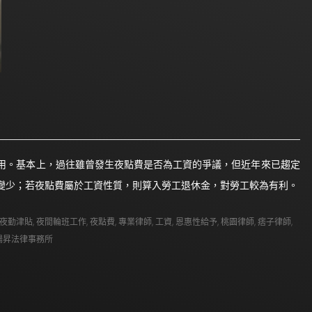
用。基本上，過往雖曾發生夜點費是否為工資的爭議，但近年來已趨定
變少；若夜點費屬於工資性質，則算入勞工退休金，對勞工較為有利。
夜勤津貼
,
夜間輪班工作
,
夜點費
,
專業律師
,
工資
,
恩惠性給予
,
桃園律師
,
痞子律師
,
陽昇法律事務所