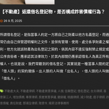
【不動產】返還借名登記物，是否構成詐害債權行為？
26 9 月, 2025
所謂借名登記，是指當事人約定一方將自己之財產以他方名義登記，而通
常仍由自己保管證明權利之文件，並保有管理、使用、處分系爭財產之權
利，他方允就該財產為出名登記之契約，倘其內容不違反強制禁止規定或
公序良俗者，應承認其法律效力，於其內部間仍應承認借名人為真正所有
權人。也就是說，我們常聽到的借名登記，其實就是一種當事人間約定
「借人頭」的契約關係，出人頭的人叫做「出名人」，借人頭的人叫做
「借名人」。
不動產大夫
,
不動產律師
,
不動產買賣爭議
,
人頭
,
信賴登記
,
借名登記
,
台北律師
,
善
意第三人
,
增加債務
,
專業律師
,
房屋買賣爭議
,
撤銷權
,
桃園律師
,
減少財產
,
痞子律師
,
詐
害債權
,
責任財產
,
鄧湘全律師
,
限貸令
,
陽昇法律事務所