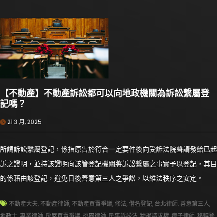
【不動產】不動產訴訟都可以向地政機關為訴訟繫屬登
記嗎？
21 3 月, 2025
所謂訴訟繫屬登記，係指原告於符合一定要件後向受訴法院聲請發給已起
訴之證明，並持該證明向該管登記機關將訴訟繫屬之事實予以登記，其目
的係藉由該登記，避免日後善意第三人之爭訟，以維法秩序之安定。
不動產大夫
,
不動產律師
,
不動產買賣爭議
,
修法
,
借名登記
,
台北律師
,
善意第三人
,
地政士
,
專業律師
,
房屋買賣爭議
,
桃園律師
,
民事訴訟法
,
物權請求權
,
痞子律師
,
移轉登