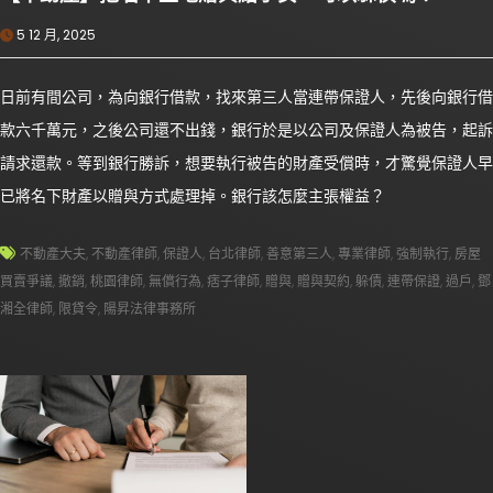
5 12 月, 2025
日前有間公司，為向銀行借款，找來第三人當連帶保證人，先後向銀行借
款六千萬元，之後公司還不出錢，銀行於是以公司及保證人為被告，起訴
請求還款。等到銀行勝訴，想要執行被告的財產受償時，才驚覺保證人早
已將名下財產以贈與方式處理掉。銀行該怎麼主張權益？
不動產大夫
,
不動產律師
,
保證人
,
台北律師
,
善意第三人
,
專業律師
,
強制執行
,
房屋
買賣爭議
,
撤銷
,
桃園律師
,
無償行為
,
痞子律師
,
贈與
,
贈與契約
,
躲債
,
連帶保證
,
過戶
,
鄧
湘全律師
,
限貸令
,
陽昇法律事務所