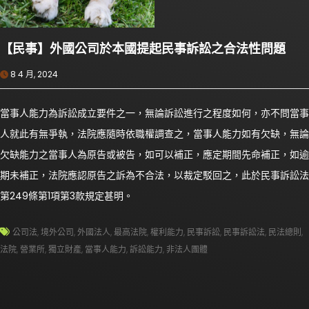
【民事】外國公司於本國提起民事訴訟之合法性問題
8 4 月, 2024
當事人能力為訴訟成立要件之一，無論訴訟進行之程度如何，亦不問當事
人就此有無爭執，法院應隨時依職權調查之，當事人能力如有欠缺，無論
欠缺能力之當事人為原告或被告，如可以補正，應定期間先命補正，如逾
期未補正，法院應認原告之訴為不合法，以裁定駁回之，此於民事訴訟法
第249條第1項第3款規定甚明。
公司法
,
境外公司
,
外國法人
,
最高法院
,
權利能力
,
民事訴訟
,
民事訴訟法
,
民法總則
,
法院
,
營業所
,
獨立財產
,
當事人能力
,
訴訟能力
,
非法人團體