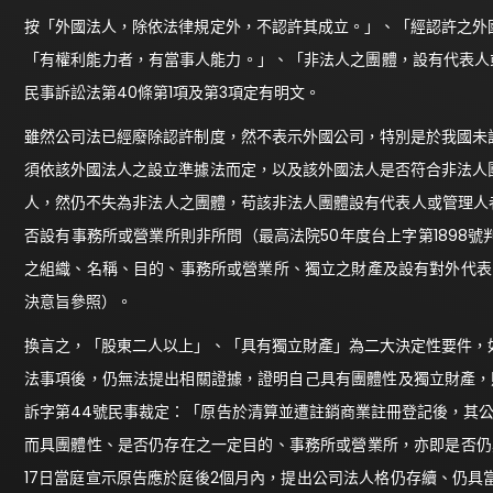
按「外國法人，除依法律規定外，不認許其成立。」、「經認許之外
「有權利能力者，有當事人能力。」、「非法人之團體，設有代表人或
民事訴訟法第40條第1項及第3項定有明文。
雖然公司法已經廢除認許制度，然不表示外國公司，特別是於我國未
須依該外國法人之設立準據法而定，以及該外國法人是否符合非法人
人，然仍不失為非法人之團體，苟該非法人團體設有代表人或管理人
否設有事務所或營業所則非所問（最高法院50年度台上字第1898
之組織、名稱、目的、事務所或營業所、獨立之財產及設有對外代表團
決意旨參照）。
換言之，「股東二人以上」、「具有獨立財產」為二大決定性要件，
法事項後，仍無法提出相關證據，證明自己具有團體性及獨立財產，
訴字第44號民事裁定：「原告於清算並遭註銷商業註冊登記後，其
而具團體性、是否仍存在之一定目的、事務所或營業所，亦即是否仍具
17日當庭宣示原告應於庭後2個月內，提出公司法人格仍存續、仍具當事人