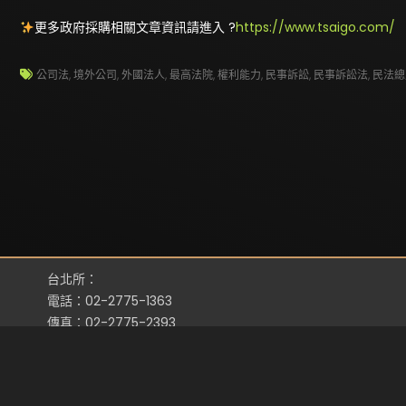
更多政府採購相關文章資訊請進入 ?
https://www.tsaigo.com/
公司法
,
境外公司
,
外國法人
,
最高法院
,
權利能力
,
民事訴訟
,
民事訴訟法
,
民法總
台北所：
電話：02-2775-1363
傳真：02-2775-2393
地址：台北市忠孝東路四段311號3樓之4