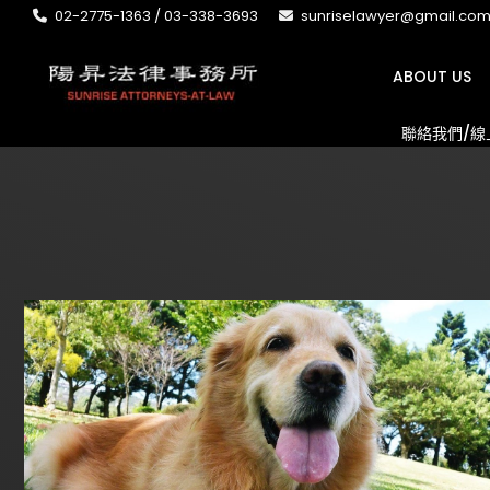
02-2775-1363 / 03-338-3693
sunriselawyer@gmail.co
ABOUT US
聯絡我們/線