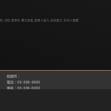
則
,
法院
,
營業所
,
獨立財產
,
當事人能力
,
訴訟能力
,
非法人團體
桃園所：
電話：03-338-3693
傳真：03-338-6393
地址：桃園市桃園區縣府路116號5樓之1