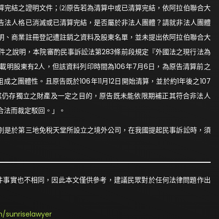
算完結之證明文件；⑵原告若為清算中或已清算完結，依阿拉伯聯合大
告法人格已消滅或已清算完結，是否屬於非法人團體？請就非法人團體
明、商業註冊登記遭註銷之資料及股東名單，並未提出依阿拉伯聯合大
件之說明，本院審酌民事訴訟法第283條前段規定『外國法之現行法為
明股東有2人，但該資料列印時間為106年7月6日，為原告清算前之
團體性。且原告既於106年11月12日開始清算，並於約1年後之107
認其仍存獨立之財產及一定之目的，原告既未能依限期補正其符合非法人
合法而裁定駁回。」。
別是於第三地免稅天堂所設立之境外公司，在我國提起民事訴訟時，須
件事實也不相同，因此本文僅供參考，建議民眾對於任何法律問題作出
/sunriselawyer