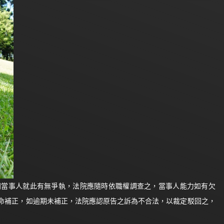
問當事人就此有無爭執，法院應隨時依職權調查之，當事人能力如有欠
命補正，如逾期未補正，法院應認原告之訴為不合法，以裁定駁回之，