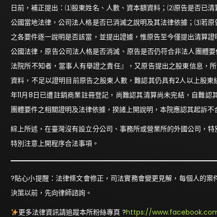
日前，補正提出：⑴股東姓名、人數、資本額資料；⑵原告是否已清
公國當地法律，公司法人格是否已消滅之說明及其法律依據；⑶若原
之各要件逐一說明是否該當，並提出證據，惟原告至今僅提出清算證
公國法律，原告公司法人格是否消滅、原告是否仍符合非法人團體要
法院所不知者，當事人有舉證之責任』，又原告提出之股東信息，所載
資料，不足以證明目前原告之股東人數，難認其仍具有2人以上股東組成之
年11月8日已遭註銷商業註冊登記，尚難認其清算尚未完結，自難
團體要件之相關證明及法律依據，揆諸上開說明，本院應認其起訴不
綜上所述，在臺灣沒有設立分公司、事務所或營業所的外國公司，特
特別注意上開程序合法事項。
?貼心小提醒：法律條文會修正，司法實務會變更見解，每個人的案
決策以前，先向律師諮詢。
更多法律資訊請追蹤本所粉絲專頁 ?
https://www.facebook.com