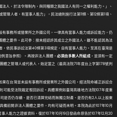
國法人，於法令限制內，與同種類之我國法人有同一之權利能力。」、
管理人者，有當事人能力」，民法總則施行法第11條、第12條第1項、
設有事務所或營業所之外國公司，一律具有當事人能力或訴訟能力，仍
團體之要件。此可參：按未經認許其成立之外國法人，雖不能認其為法
者，依民事訴訟法第40條第3項規定，自有當事人能力。至其在臺灣是
號判例意旨參照）。再按非法人團體，
必須由多數人所組成
，並須有一定
體之管理人或代表人，始足當之（最高法院71年度台上字第178號判
如果在台灣並未設有事務所或營業所之外國公司，經法院命補正訴訟合
則可能受法院裁定駁回訴訟。具體案例如臺灣高雄地方法院107年度重
公司是否仍存續、是否已清算完結而無獨立財產、是否仍有2人以上股東
備前開非法人團體之要件，均有可疑而未明。本院為此於107年10月
能力之證據資料，復於107年10月19日發函命原告於107年12月20