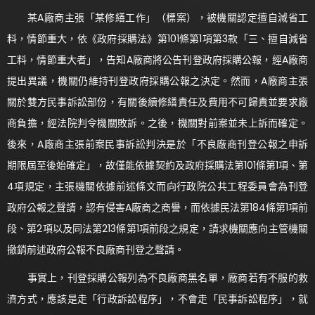
某A廠商主張「某修繕工作」（標案），被機關認定擅自減省工
料，情節重大，依《政府採購法》第101條第1項第3款「三、擅自減省
工料，情節重大者」，告知A廠商將公告刊登政府採購公報，經A廠商
提出異議，機關仍維持刊登政府採購公報之決定。然而，A廠商主張
關於雙方民事訴訟部份，有關後續修繕責任及費用不可歸責並要求廠
商負擔，經法院判令機關敗訴。之後，機關對前案並未上訴而確定。
後來，A廠商主張前案民事訴訟判決是於「不良廠商刊登公報之申訴
期限屆至後始確定」，故僅能依據契約及政府採購法第101條第1項、第
4項規定，主張機關依據前述條文而向行政院公共工程委員會為刊登
政府公報之聲請，認有侵害A廠商之商譽，而依據民法第184條第1項前
段、第2項以及同法第213條第1項前段之規定，請求機關應向主管機關
撤銷前述政府公報不良廠商刊登之聲請。
事實上，刊登採購公報列為不良廠商黑名單，廠商若有不服的救
濟方式，應該是走「行政訴訟程序」，不會走「民事訴訟程序」，就