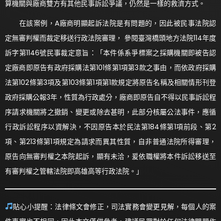
算機關與廠商雙方有其他民事訴訟爭議，仍然是一樣的救濟方式。
在該案例，A廠商明顯起訴法院是有問題的，因此被民事法院認
定無審判權而裁定移送行政法院審理， 參閱臺灣橋頭地方法院114年度
訴字第1146號民事裁定意旨：「本件係系爭標案之採購機關即被告認
定廠商即原告有政府採購法第101條第1項第3款之事由，而依政府採購
法第102條第3項及第103條第1項第1款規定將原告名稱及相關情形刊登
政府採購公報3年，性質為行政處分，廠商即原告自不得以民事訴訟程
序請求機關將之撤銷、變更或除去甚明，此部分核屬公法事件，應循
行政訴訟程序以資解決，不因原告本於民法第184條第1項前段、第2
項、第213條第1項規定為請求而異其性質，自非普通法院所得審理，
原告向無審判權之本院起訴，顯有未洽，爰依職權將本件訴訟移送至
有審判權之管轄法院即高雄高等行政法院。」
貼心小提醒：法律條文會修正，司法實務會變更見解，每個人的案