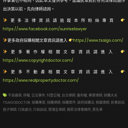
件事實也不相同，因此本文僅供參考，建議民眾對於任何法律問題作
出決策以前，先向律師諮詢。
更多法律資訊請追蹤本所粉絲專頁
https://www.facebook.com/sunriselawyer
更多政府採購相關文章資訊請進入
https://www.tsaigo.com/
更多著作權相關文章資訊請進入
https://www.copyrightdoctor.com/
更多不動產相關文章資訊請進入
https://www.realpropertydoctor.com/
不良廠商
,
停權
,
公法事件
,
刊登公報
,
台北律師
,
審判權
,
專業律師
,
採購大夫
TSAIGODOCTOR
,
採購專家
,
採購律師
,
採購案件
,
政府採購法
,
桃園律師
,
民事訴訟
,
痞子律師
,
行政處分
,
行政訴訟
,
鄧湘全律師
,
陽昇法律事務所
,
黑名單