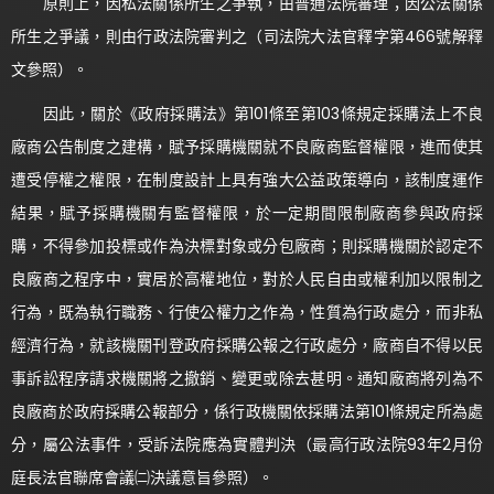
原則上，因私法關係所生之爭執，由普通法院審理；因公法關係
所生之爭議，則由行政法院審判之（司法院大法官釋字第466號解釋
文參照）。
因此，關於《政府採購法》第101條至第103條規定採購法上不良
廠商公告制度之建構，賦予採購機關就不良廠商監督權限，進而使其
遭受停權之權限，在制度設計上具有強大公益政策導向，該制度運作
結果，賦予採購機關有監督權限，於一定期間限制廠商參與政府採
購，不得參加投標或作為決標對象或分包廠商；則採購機關於認定不
良廠商之程序中，實居於高權地位，對於人民自由或權利加以限制之
行為，既為執行職務、行使公權力之作為，性質為行政處分，而非私
經濟行為，就該機關刊登政府採購公報之行政處分，廠商自不得以民
事訴訟程序請求機關將之撤銷、變更或除去甚明。通知廠商將列為不
良廠商於政府採購公報部分，係行政機關依採購法第101條規定所為處
分，屬公法事件，受訴法院應為實體判決（最高行政法院93年2月份
庭長法官聯席會議㈡決議意旨參照）。